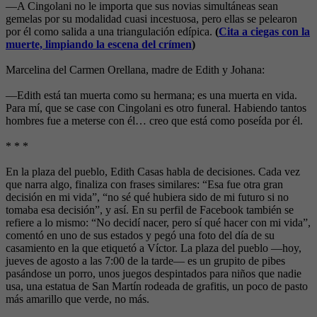
—A Cingolani no le importa que sus novias simultáneas sean
gemelas por su modalidad cuasi incestuosa, pero ellas se pelearon
por él como salida a una triangulación edípica.
(
Cita a ciegas con la
muerte, limpiando la escena del crímen
)
Marcelina del Carmen Orellana, madre de Edith y Johana:
—Edith está tan muerta como su hermana; es una muerta en vida.
Para mí, que se case con Cingolani es otro funeral. Habiendo tantos
hombres fue a meterse con él… creo que está como poseída por él.
* * *
En la plaza del pueblo, Edith Casas habla de decisiones. Cada vez
que narra algo, finaliza con frases similares: “Esa fue otra gran
decisión en mi vida”, “no sé qué hubiera sido de mi futuro si no
tomaba esa decisión”, y así. En su perfil de Facebook también se
refiere a lo mismo: “No decidí nacer, pero sí qué hacer con mi vida”,
comentó en uno de sus estados y pegó una foto del día de su
casamiento en la que etiquetó a Víctor. La plaza del pueblo —hoy,
jueves de agosto a las 7:00 de la tarde— es un grupito de pibes
pasándose un porro, unos juegos despintados para niños que nadie
usa, una estatua de San Martín rodeada de grafitis, un poco de pasto
más amarillo que verde, no más.