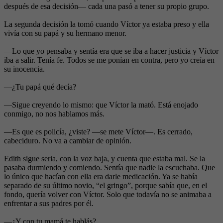
después de esa decisión— cada una pasó a tener su propio grupo.
La segunda decisión la tomó cuando Víctor ya estaba preso y ella
vivía con su papá y su hermano menor.
—Lo que yo pensaba y sentía era que se iba a hacer justicia y Víctor
iba a salir. Tenía fe. Todos se me ponían en contra, pero yo creía en
su inocencia.
—¿Tu papá qué decía?
—Sigue creyendo lo mismo: que Víctor la mató. Está enojado
conmigo, no nos hablamos más.
—Es que es policía, ¿viste? —se mete Víctor—. Es cerrado,
cabeciduro. No va a cambiar de opinión.
Edith sigue seria, con la voz baja, y cuenta que estaba mal. Se la
pasaba durmiendo y comiendo. Sentía que nadie la escuchaba. Que
lo único que hacían con ella era darle medicación. Ya se había
separado de su último novio, “el gringo”, porque sabía que, en el
fondo, quería volver con Víctor. Solo que todavía no se animaba a
enfrentar a sus padres por él.
—¿Y con tu mamá te hablás?