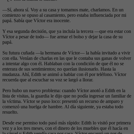
—Sí, ahora sí. Voy a su casa y tomamos mate, charlamos. En un
comienzo se opuso al casamiento, pero estaba influenciada por mi
papá. Sabía que Víctor era inocente.
Y esa segunda decisión, que ya incluía la tercera —que era estar con
Víctor a pesar de todo— fue armar el bolso y dejar la casa de su
papá.
Su futura cuñada —la hermana de Víctor— la había invitado a vivir
con ella. Venían de charlas en las que le contaba sus ganas de volver
a intentar algo con él. Hablaban con la condición de que él no se
enterara de sus sentimientos; no querían ilusionarlo. Hasta la
mudanza. Ahí, Edith se animó a hablar con él por teléfono. Víctor
recuerda que al escuchar su voz se largó a llorar.
Pero hubo un nuevo problema: cuando Víctor anotó a Edith en la
lista de visitas, la guardia le dijo que no podía ingresar un familiar de
la víctima. Víctor se puso loco: presentó un recurso de amparo y
comenzó una huelga de hambre. Al día siguiente, ya estaba todo
resuelto.
Desde ese permiso todo pasó más rápido: Edith lo visitó por primera
vez y a los tres meses, con el dinero de los muebles que él hacía en
la cárcel y Edith vendía casa por casa, Víctor encargó un par de