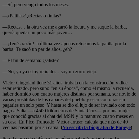
—Sí, pero vengo todos los meses.
—¿Patillas? ¿Rectas o finitas?
—Rectas… la otra vez me agarró la locura y me saqué la barba,
quería quedar un poco más joven…
—¡Tenés razón! la última vez apenas retocamos la patilla por la
barba. Te sacó un par de años, ¿eh?
—El fin de semana: ¿saliste?
—No, yo ya estoy retirado… soy un zorro viejo.
Víctor Cingolani tiene 31 años, trabaja en la construcción y dice
estar retirado, pero supo “en su época”, como él mismo la recuerda,
haber dormido con cuatro mujeres distintas por semana, ser novio de
varias prostitutas de los cabarés del pueblo y estar con otras sin
pagarles un solo peso. Y hasta se dio el lujo de ser invitado con todo
pago a Salta —a 4500 kilómetros de Santa Cruz— por una mujer
que conoció gracias al chat del MSN y lo mantuvo cuatro meses en
su casa. En Pico Truncado, Víctor arrasó: calcula que más de 40
vecinas pasaron por su cama.
(
Yo escribí la biografía de Popeye
)
Pero la fama de galán se la ganó por haber ‘noviado’ con las