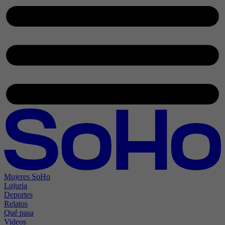
Mujeres SoHo
Lujuria
Deportes
Relatos
Qué pasa
Videos