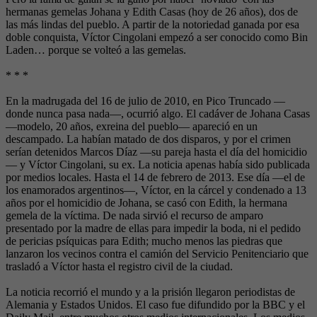
hermanas gemelas Johana y Edith Casas (hoy de 26 años), dos de
las más lindas del pueblo. A partir de la notoriedad ganada por esa
doble conquista, Víctor Cingolani empezó a ser conocido como Bin
Laden… porque se volteó a las gemelas.
* * *
En la madrugada del 16 de julio de 2010, en Pico Truncado —
donde nunca pasa nada—, ocurrió algo. El cadáver de Johana Casas
—modelo, 20 años, exreina del pueblo— apareció en un
descampado. La habían matado de dos disparos, y por el crimen
serían detenidos Marcos Díaz —su pareja hasta el día del homicidio
— y Víctor Cingolani, su ex. La noticia apenas había sido publicada
por medios locales. Hasta el 14 de febrero de 2013. Ese día —el de
los enamorados argentinos—, Víctor, en la cárcel y condenado a 13
años por el homicidio de Johana, se casó con Edith, la hermana
gemela de la víctima. De nada sirvió el recurso de amparo
presentado por la madre de ellas para impedir la boda, ni el pedido
de pericias psíquicas para Edith; mucho menos las piedras que
lanzaron los vecinos contra el camión del Servicio Penitenciario que
trasladó a Víctor hasta el registro civil de la ciudad.
La noticia recorrió el mundo y a la prisión llegaron periodistas de
Alemania y Estados Unidos. El caso fue difundido por la BBC y el