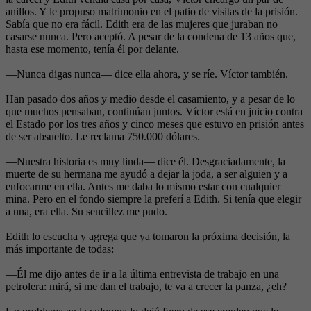
anillos. Y le propuso matrimonio en el patio de visitas de la prisión.
Sabía que no era fácil. Edith era de las mujeres que juraban no
casarse nunca. Pero aceptó. A pesar de la condena de 13 años que,
hasta ese momento, tenía él por delante.
—Nunca digas nunca— dice ella ahora, y se ríe. Víctor también.
Han pasado dos años y medio desde el casamiento, y a pesar de lo
que muchos pensaban, continúan juntos. Víctor está en juicio contra
el Estado por los tres años y cinco meses que estuvo en prisión antes
de ser absuelto. Le reclama 750.000 dólares.
—Nuestra historia es muy linda— dice él. Desgraciadamente, la
muerte de su hermana me ayudó a dejar la joda, a ser alguien y a
enfocarme en ella. Antes me daba lo mismo estar con cualquier
mina. Pero en el fondo siempre la preferí a Edith. Si tenía que elegir
a una, era ella. Su sencillez me pudo.
Edith lo escucha y agrega que ya tomaron la próxima decisión, la
más importante de todas:
—Él me dijo antes de ir a la última entrevista de trabajo en una
petrolera: mirá, si me dan el trabajo, te va a crecer la panza, ¿eh?