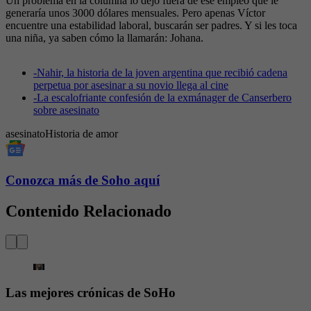
Un problema en la columna lo dejó fuera de ese empleo que le
generaría unos 3000 dólares mensuales. Pero apenas Víctor
encuentre una estabilidad laboral, buscarán ser padres. Y si les toca
una niña, ya saben cómo la llamarán: Johana.
-
Nahir, la historia de la joven argentina que recibió cadena
perpetua por asesinar a su novio llega al cine
-
La escalofriante confesión de la exmánager de Canserbero
sobre asesinato
asesinato
Historia de amor
Conozca más de Soho aquí
Contenido Relacionado
Las mejores crónicas de SoHo