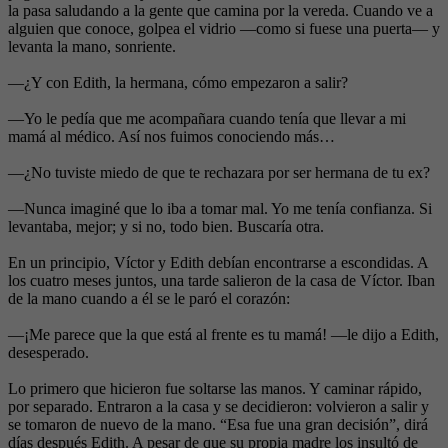
la pasa saludando a la gente que camina por la vereda. Cuando ve a
alguien que conoce, golpea el vidrio —como si fuese una puerta— y
levanta la mano, sonriente.
—¿Y con Edith, la hermana, cómo empezaron a salir?
—Yo le pedía que me acompañara cuando tenía que llevar a mi
mamá al médico. Así nos fuimos conociendo más…
—¿No tuviste miedo de que te rechazara por ser hermana de tu ex?
—Nunca imaginé que lo iba a tomar mal. Yo me tenía confianza. Si
levantaba, mejor; y si no, todo bien. Buscaría otra.
En un principio, Víctor y Edith debían encontrarse a escondidas. A
los cuatro meses juntos, una tarde salieron de la casa de Víctor. Iban
de la mano cuando a él se le paró el corazón:
—¡Me parece que la que está al frente es tu mamá! —le dijo a Edith,
desesperado.
Lo primero que hicieron fue soltarse las manos. Y caminar rápido,
por separado. Entraron a la casa y se decidieron: volvieron a salir y
se tomaron de nuevo de la mano. “Esa fue una gran decisión”, dirá
días después Edith. A pesar de que su propia madre los insultó de