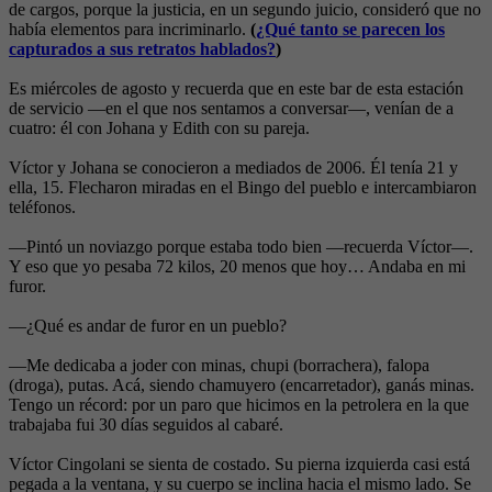
de cargos, porque la justicia, en un segundo juicio, consideró que no
había elementos para incriminarlo.
(
¿Qué tanto se parecen los
capturados a sus retratos hablados?
)
Es miércoles de agosto y recuerda que en este bar de esta estación
de servicio —en el que nos sentamos a conversar—, venían de a
cuatro: él con Johana y Edith con su pareja.
Víctor y Johana se conocieron a mediados de 2006. Él tenía 21 y
ella, 15. Flecharon miradas en el Bingo del pueblo e intercambiaron
teléfonos.
—Pintó un noviazgo porque estaba todo bien —recuerda Víctor—.
Y eso que yo pesaba 72 kilos, 20 menos que hoy… Andaba en mi
furor.
—¿Qué es andar de furor en un pueblo?
—Me dedicaba a joder con minas, chupi (borrachera), falopa
(droga), putas. Acá, siendo chamuyero (encarretador), ganás minas.
Tengo un récord: por un paro que hicimos en la petrolera en la que
trabajaba fui 30 días seguidos al cabaré.
Víctor Cingolani se sienta de costado. Su pierna izquierda casi está
pegada a la ventana, y su cuerpo se inclina hacia el mismo lado. Se