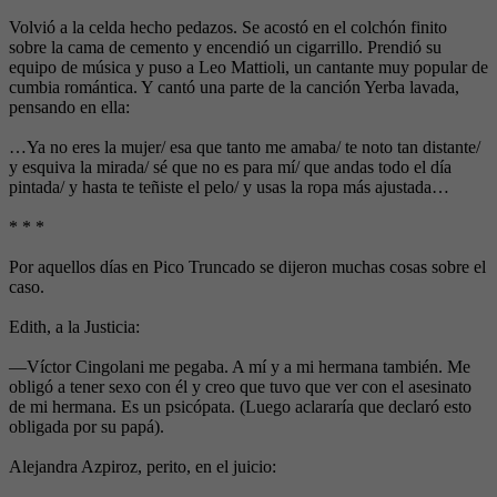
Volvió a la celda hecho pedazos. Se acostó en el colchón finito
sobre la cama de cemento y encendió un cigarrillo. Prendió su
equipo de música y puso a Leo Mattioli, un cantante muy popular de
cumbia romántica. Y cantó una parte de la canción Yerba lavada,
pensando en ella:
…Ya no eres la mujer/ esa que tanto me amaba/ te noto tan distante/
y esquiva la mirada/ sé que no es para mí/ que andas todo el día
pintada/ y hasta te teñiste el pelo/ y usas la ropa más ajustada…
* * *
Por aquellos días en Pico Truncado se dijeron muchas cosas sobre el
caso.
Edith, a la Justicia:
—Víctor Cingolani me pegaba. A mí y a mi hermana también. Me
obligó a tener sexo con él y creo que tuvo que ver con el asesinato
de mi hermana. Es un psicópata. (Luego aclararía que declaró esto
obligada por su papá).
Alejandra Azpiroz, perito, en el juicio: