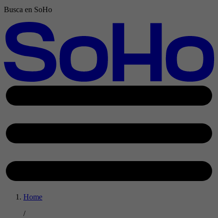
Busca en SoHo
Home
/