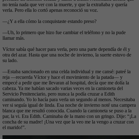
no tenía nada que ver con la muerte, y que la extrañaba y quería
verla. Pero ella lo cortó apenas reconoció su voz.
—¿Y a ella cómo la conquistaste estando preso?
—Uh, lo primero que hizo fue cambiar el teléfono y no la pude
llamar más.
Víctor sabía qué hacer para verla, pero una parte dependía de él y
otra del azar. Hasta que una noche de invierno, la suerte estuvo de
su lado.
—Estaba sancionado en una celda individual y me cansé: pateé la
reja —recuerda Víctor y hace el movimiento de la patada— y
empecé a pedir que me llevaran al hospital, decía que me dolía la
cabeza. Ya me habían sacado varias veces en la camioneta del
Servicio Penitenciario, pero nunca la podía cruzar a Edith
caminando. Yo lo hacía para verla un segundo al menos. Necesitaba
ver si seguía igual de linda. Esa noche de invierno noté una campera
blanca que me resultó conocida. Cuando la camioneta se puso a la
par, la vi. Era Edith. Caminaba de la mano con un gringo. Dije: “¡La
concha de su madre! ¡Una vez que la veo me la vengo a cruzar con
el marido!”.