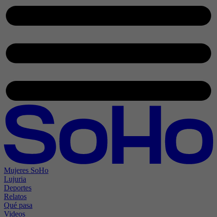
Mujeres SoHo
Lujuria
Deportes
Relatos
Qué pasa
Videos