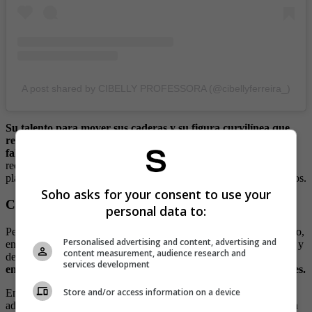
A post shared by CIBELLY PROFESSORA (@cibellyferreira_)
Su talento para mover sus caderas y su figura curvilínea que
resaltaba en clases vistiendo suéteres y pantalones ajustados o
faldas cortas,
fueron claves para cautivar a los cibernautas y tras
recibir su apoyo animarse a abrir su propia cuenta en OnlyFans,
plataforma enfocada en el contenido de entretenimiento para adultos.
Soho asks for your consent to use your
Cibelly Ferreira triunfa en TikTok y OnlyFans
personal data to:
Pese a que en ningún momento se ha pronunciado sobre su despido,
Personalised advertising and content, advertising and
en redes no dejan de animarla para que se dedique a ser influencer y
content measurement, audience research and
de acuerdo con Milenio,
ahora es toda “una estrella en Only” y
services development
en TikTok, donde cuenta con más de 9,6 millones de seguidores.
Store and/or access information on a device
En Instagram, donde tiene 1,2 millones de seguidores, Cibelly
además de señalar en su perfil que es docente e influencer, también