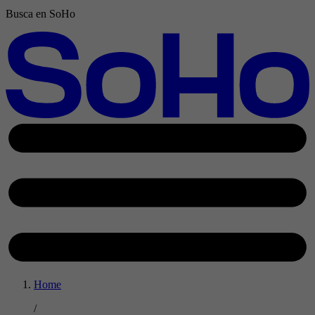
Busca en SoHo
Home
/