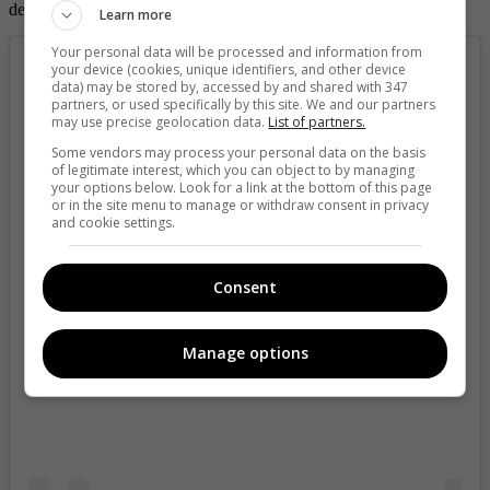
destaca sus habilidades para cantar y brillar como empresaria.
Learn more
Your personal data will be processed and information from
your device (cookies, unique identifiers, and other device
data) may be stored by, accessed by and shared with 347
partners, or used specifically by this site. We and our partners
may use precise geolocation data.
List of partners.
Some vendors may process your personal data on the basis
of legitimate interest, which you can object to by managing
your options below. Look for a link at the bottom of this page
or in the site menu to manage or withdraw consent in privacy
and cookie settings.
Consent
View this post on Instagram
Manage options