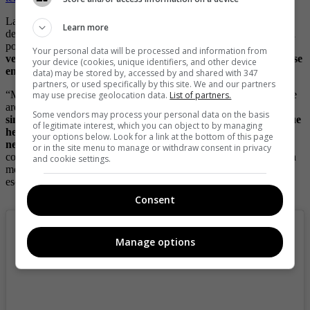
La presentadora ha hablado abiertamente sobre su condición y ha
Learn more
demostrado que no hay nada que pueda detenerla. Con una actitud
positiva y una gran fuerza interior,
Linda se ha convertido en un
Your personal data will be processed and information from
verdadero ejemplo a seguir para todas aquellas personas que se
your device (cookies, unique identifiers, and other device
enfrentan a problemas de salud.
data) may be stored by, accessed by and shared with 347
partners, or used specifically by this site. We and our partners
“Me siento alegre y agradecida porque después de muchos años de
may use precise geolocation data.
List of partners.
arduo trabajo y esfuerzo, he logrado avanzar.
Agradezco
Some vendors may process your personal data on the basis
sinceramente todos los obstáculos, las negativas y las caídas que
of legitimate interest, which you can object to by managing
he enfrentado, pues me han brindado la fortaleza y sabiduría
your options below. Look for a link at the bottom of this page
necesarias para levantarme y continuar.
Siempre estoy en
or in the site menu to manage or withdraw consent in privacy
constante crecimiento, aprendizaje y agradecimiento hacia ti, quien
and cookie settings.
me lee y me brinda amor y apoyo incondicional. Muchas gracias”,
escribió en una de sus fotos.
Consent
Manage options