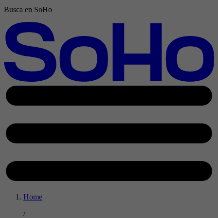
Busca en SoHo
Home
/