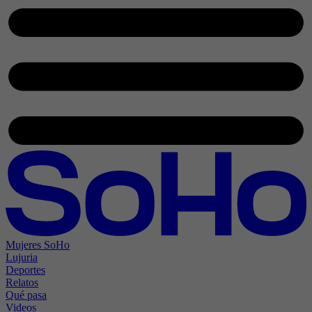
Mujeres SoHo
Lujuria
Deportes
Relatos
Qué pasa
Videos