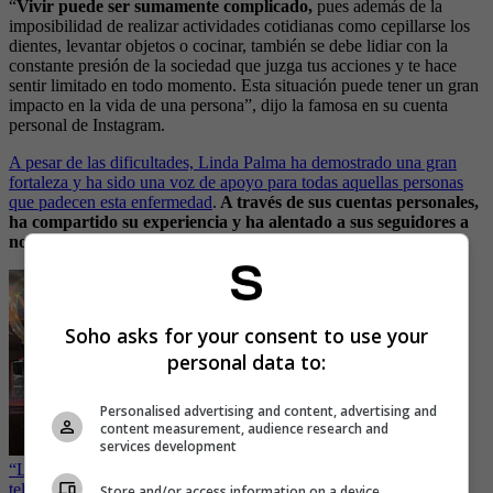
“
Vivir puede ser sumamente complicado,
pues además de la
imposibilidad de realizar actividades cotidianas como cepillarse los
dientes, levantar objetos o cocinar, también se debe lidiar con la
constante presión de la sociedad que juzga tus acciones y te hace
sentir limitado en todo momento. Esta situación puede tener un gran
impacto en la vida de una persona”, dijo la famosa en su cuenta
personal de Instagram.
A pesar de las dificultades, Linda Palma ha demostrado una gran
fortaleza y ha sido una voz de apoyo para todas aquellas personas
que padecen esta enfermedad
.
A través de sus cuentas personales,
ha compartido su experiencia y ha alentado a sus seguidores a
no perder la esperanza y a luchar por sus sueños.
Soho asks for your consent to use your
personal data to:
Personalised advertising and content, advertising and
content measurement, audience research and
services development
“Las piernas más bellas del país”: Linda Palma desconcentró a los
televidentes de Caracol con vestido
Store and/or access information on a device