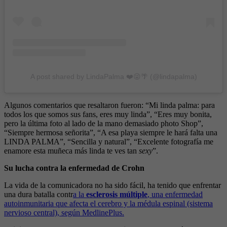
A post shared by LindaPalma ❤️😜🌴 (@lindapalma)
Algunos comentarios que resaltaron fueron: “Mi linda palma: para
todos los que somos sus fans, eres muy linda”, “Eres muy bonita,
pero la última foto al lado de la mano demasiado photo Shop”,
“Siempre hermosa señorita”, “A esa playa siempre le hará falta una
LINDA PALMA”, “Sencilla y natural”, “Excelente fotografía me
enamore esta muñeca más linda te ves tan
sexy
”.
Su lucha contra la enfermedad de Crohn
La vida de la comunicadora no ha sido fácil, ha tenido que enfrentar
una dura batalla contr
a la
esclerosis múltiple
, una enfermedad
autoinmunitaria que afecta el cerebro y la médula espinal (sistema
nervioso central), según MedlinePlus.