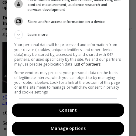
construir unos seguidores fieles para compartir sus ideas,
content measurement, audience research and
opiniones y creatividad con el mundo”.
services development
Detallan que en un inicio la aplicación estará conectada a
Store and/or access information on a device
Instagram, por lo que permitirá a los usuarios que creen su
cuenta con su perfil, y así podrá
seguir a los mismos usuarios que
siguen en la plataforma.
Learn more
Your personal data will be processed and information from
your device (cookies, unique identifiers, and other device
data) may be stored by, accessed by and shared with 347
partners, or used specifically by this site. We and our partners
may use precise geolocation data.
List of partners.
Some vendors may process your personal data on the basis
of legitimate interest, which you can object to by managing
your options below. Look for a link at the bottom of this page
or in the site menu to manage or withdraw consent in privacy
and cookie settings.
¿Cómo ahorrar almacenamiento en un celular Android sin borrar
aplicaciones?
Consent
¿Cuándo sale Threads?
Según han informado, en Estados Unidos su lanzamiento será el
Manage options
próximo jueves 6 de julio.