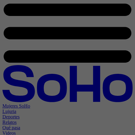
Mujeres SoHo
Lujuria
Deportes
Relatos
Qué pasa
Videos