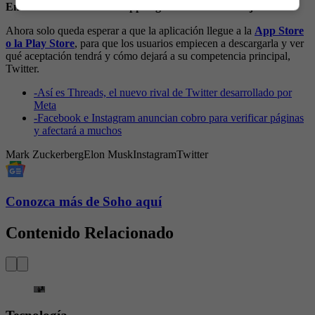
En el resto del mundo la app llegará el viernes 7 de julio.
Ahora solo queda esperar a que la aplicación llegue a la
App Store
o la Play Store
, para que los usuarios empiecen a descargarla y ver
qué aceptación tendrá y cómo dejará a su competencia principal,
Twitter.
-
Así es Threads, el nuevo rival de Twitter desarrollado por
Meta
-
Facebook e Instagram anuncian cobro para verificar páginas
y afectará a muchos
Mark Zuckerberg
Elon Musk
Instagram
Twitter
Conozca más de Soho aquí
Contenido Relacionado