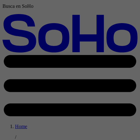
Busca en SoHo
Home
/