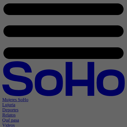
Mujeres SoHo
Lujuria
Deportes
Relatos
Qué pasa
Videos