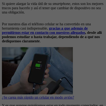
Si quiere alargar la vida útil de su
smartphone
, estos son los mejores
trucos para hacerlo y así el tener que cambiar de dispositivo no sea
una obligación.
Por nuestros días el teléfono celular se ha convertido en una
herramienta casi indispensable,
gracias a que además de
permitirnos estar en contacto con nuestros allegados
, desde allí
podemos estudiar o hasta trabajar, dependiendo de a qué nos
dediquemos claramente
.
¿Se carga más rápido un celular en modo avión?
Y es que aunque quisiéramos estar en todo momento conectados, en