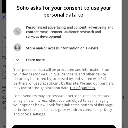
Soho asks for your consent to use your
personal data to:
¿Cómo saber si un tercero tiene su celular intervenido?
2. Protector para el celular
Personalised advertising and content, advertising and
content measurement, audience research and
La segunda recomendación tiene que ver con la protección que le
services development
tenga a su celular. Sí, específicamente estamos hablando del
protector para el celular, que aunque sencillo que parezca, el tener
Store and/or access information on a device
uno de buena calidad, podría hacer que el dispositivo nos dure
mucho más.
Learn more
Es por eso que la recomendación es adquirir un buen estuche o
Your personal data will be processed and information from
protector que le ayude a resistir los diferentes golpes que pueda
your device (cookies, unique identifiers, and other device
llegar a tener el celular.
data) may be stored by, accessed by and shared with 347
partners, or used specifically by this site. We and our partners
may use precise geolocation data.
List of partners.
Close up woman hand hold using smart phone with heart icon at
Some vendors may process your personal data on the basis
outdoor park street background. Copy space of technology business
of legitimate interest, which you can object to by managing
and travel holiday concept. Vintage tone filter effect color style.
|
your options below. Look for a link at the bottom of this page
Foto:
Getty Images / Tonktiti
or in the site menu to manage or withdraw consent in privacy
and cookie settings.
3. No usar accesorios genéricos
A muchos se les hace muy fácil
comprar cualquier accesorio para el