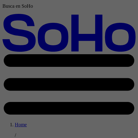
Busca en SoHo
Home
/