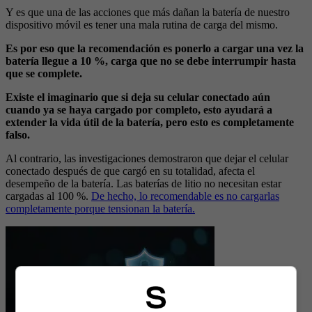
Y es que una de las acciones que más dañan la batería de nuestro
dispositivo móvil es tener una mala rutina de carga del mismo.
Es por eso que la recomendación es ponerlo a cargar una vez la
batería llegue a 10 %, carga que no se debe interrumpir hasta
que se complete.
Existe el imaginario que si deja su celular conectado aún
cuando ya se haya cargado por completo, esto ayudará a
extender la vida útil de la batería, pero esto es completamente
falso.
Al contrario, las investigaciones demostraron que dejar el celular
conectado después de que cargó en su totalidad, afecta el
desempeño de la batería. Las baterías de litio no necesitan estar
cargadas al 100 %.
De hecho, lo recomendable es no cargarlas
completamente porque tensionan la batería.