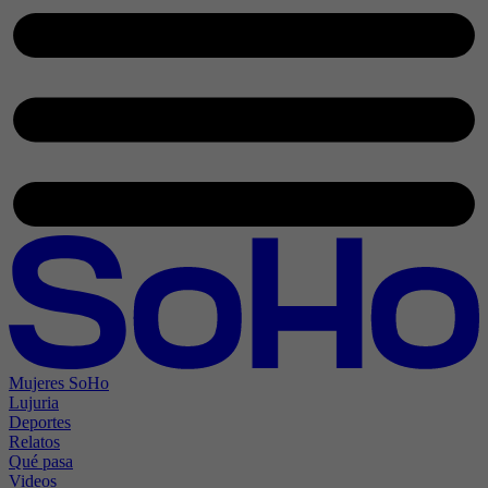
Mujeres SoHo
Lujuria
Deportes
Relatos
Qué pasa
Videos