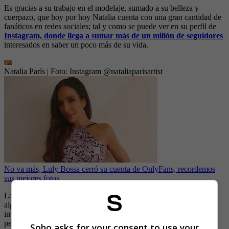
Es gracias a su trabajo en el modelaje, sumado a su belleza y
cuerpazo, que hoy por hoy Natalia cuenta con una gran cantidad de
fanáticos en redes sociales; tal y como se puede ver en su perfil de
Instagram, donde llega a sumar más de un millón de seguidores
interesados en saber un poco más de su vida.
Natalia París
| Foto:
Instagram @nataliaparisartist
No va más, Luly Bossa cerró su cuenta de OnlyFans, recordemos
sus mejores fotos
La modelo aprovecha la plataforma para además de dejar ver
algunos momentos de trabajo, también publica algunas sugerentes
imágenes con las que se roba las miradas o hasta llega a dañar
pensamientos.
Soho asks for your consent to use your