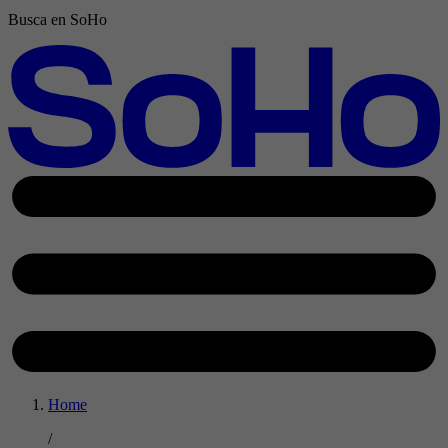
Busca en SoHo
Home
/