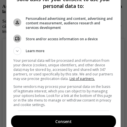
personal data to:
Así lo dejó en evidencia la vez que publicó una atrevida foto en
la que casi lo termina mostrando casi todo.
Personalised advertising and content, advertising and
Se trata de una imagen, para la que
Natalia París
posó ante la
content measurement, audience research and
cámara en traje de baño, con una bata, pero este justo se le corrió y
services development
terminó mostrando gran parte de sus pechos.
Store and/or access information on a device
Learn more
Your personal data will be processed and information from
your device (cookies, unique identifiers, and other device
data) may be stored by, accessed by and shared with 347
partners, or used specifically by this site. We and our partners
may use precise geolocation data.
List of partners.
Some vendors may process your personal data on the basis
of legitimate interest, which you can object to by managing
your options below. Look for a link at the bottom of this page
or in the site menu to manage or withdraw consent in privacy
and cookie settings.
View this post on Instagram
Consent