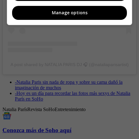
Manage options
A post shared by NATALIA PARIS DJ 🎧 (@nataliaparisartist)
-
Natalia Paris sin nada de ropa y sobre su cama dañó la
imaginación de muchos
-
Hoy es un día para recordar las fotos más sexys de Natalia
París en SoHo
Natalia París
Revista SoHo
Entretenimiento
Conozca más de Soho aquí