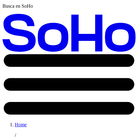
Busca en SoHo
Home
/