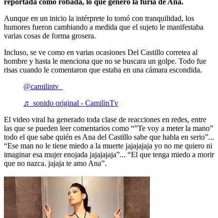
reportada como robada, lo que generó la furia de Ana.
Aunque en un inicio la intérprete lo tomó con tranquilidad, los
humores fueron cambiando a medida que el sujeto le manifestaba
varias cosas de forma grosera.
Incluso, se ve como en varias ocasiones Del Castillo corretea al
hombre y hasta le menciona que no se buscara un golpe. Todo fue
risas cuando le comentaron que estaba en una cámara escondida.
@camilintv_
♬ sonido original - CamilinTv
El video viral ha generado toda clase de reacciones en redes, entre
las que se pueden leer comentarios como “”Te voy a meter la mano”
todo el que sabe quién es Ana del Castillo sabe que habla en serio”...
“Ese man no le tiene miedo a la muerte jajajajaja yo no me quiero ni
imaginar esa mujer enojada jajajajaja”... “El que tenga miedo a morir
que no nazca. jajaja te amo Ana”.