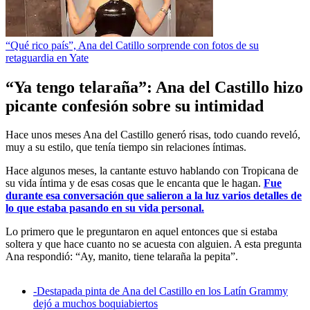
“Qué rico país”, Ana del Catillo sorprende con fotos de su
retaguardia en Yate
“Ya tengo telaraña”: Ana del Castillo hizo
picante confesión sobre su intimidad
Hace unos meses Ana del Castillo generó risas, todo cuando reveló,
muy a su estilo, que tenía tiempo sin relaciones íntimas.
Hace algunos meses, la cantante estuvo hablando con Tropicana de
su vida íntima y de esas cosas que le encanta que le hagan.
Fue
durante esa conversación que salieron a la luz varios detalles de
lo que estaba pasando en su vida personal.
Lo primero que le preguntaron en aquel entonces que si estaba
soltera y que hace cuanto no se acuesta con alguien. A esta pregunta
Ana respondió: “Ay, manito, tiene telaraña la pepita”.
-
Destapada pinta de Ana del Castillo en los Latín Grammy
dejó a muchos boquiabiertos