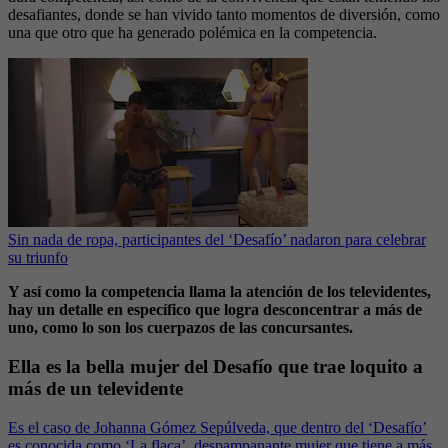
desafiantes, donde se han vivido tanto momentos de diversión, como
una que otro que ha generado polémica en la competencia.
Sin nada de ropa, participantes del ‘Desafío’ nadaron para celebrar
su triunfo
Y así como la competencia llama la atención de los televidentes,
hay un detalle en específico que logra desconcentrar a más de
uno, como lo son los cuerpazos de las concursantes.
Ella es la bella mujer del Desafío que trae loquito a
más de un televidente
Es el caso de Johanna Gómez Sepúlveda, que dentro del ‘Desafío’
es conocida como ‘La flaca’, despampanante mujer que tiene a más