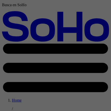
Busca en SoHo
Home
/