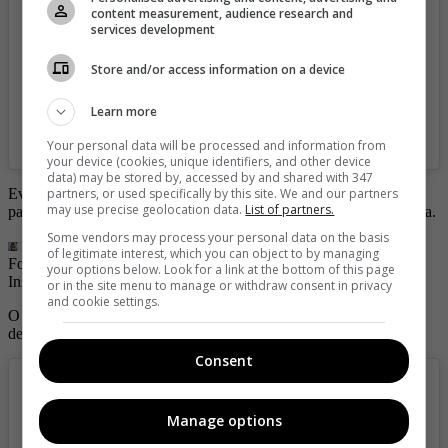
content measurement, audience research and
services development
Store and/or access information on a device
Learn more
A post shared by JOHA “la flaca” (@joha.gomez97)
Your personal data will be processed and information from
your device (cookies, unique identifiers, and other device
data) may be stored by, accessed by and shared with 347
partners, or used specifically by this site. We and our partners
Evidencia de esto, la vez que posó de espalda ante la cámara, todo
may use precise geolocation data.
List of partners.
para descrestar a más de un colombiano con su redonda retaguardia.
Some vendors may process your personal data on the basis
of legitimate interest, which you can object to by managing
Foto: Instagram @joha.gomez97
| Foto:
Captura de pantalla /
your options below. Look for a link at the bottom of this page
Instagram / Montaje
or in the site menu to manage or withdraw consent in privacy
and cookie settings.
O cuando ha dejado ver su tonificado cuerpo en ropa interior,
dejando así a más de uno suspirando con tanta sensualidad.
Consent
Manage options