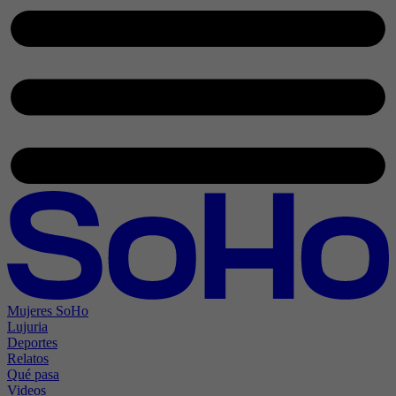
Mujeres SoHo
Lujuria
Deportes
Relatos
Qué pasa
Videos