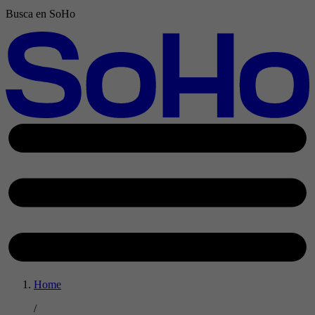
Busca en SoHo
Home
/