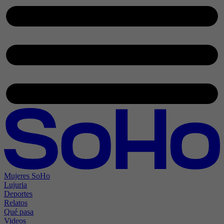
Mujeres SoHo
Lujuria
Deportes
Relatos
Qué pasa
Videos