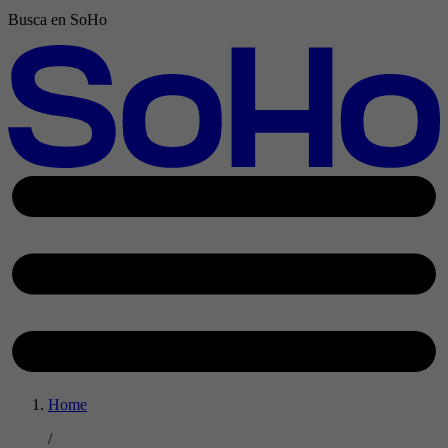
Busca en SoHo
Home
/