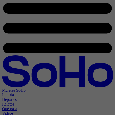
Mujeres SoHo
Lujuria
Deportes
Relatos
Qué pasa
Videos