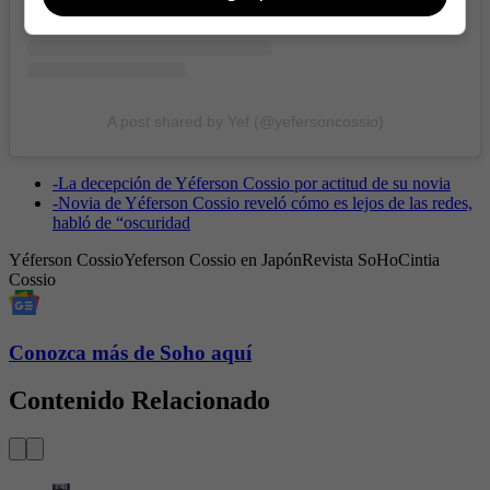
A post shared by Yef (@yefersoncossio)
-
La decepción de Yéferson Cossio por actitud de su novia
-
Novia de Yéferson Cossio reveló cómo es lejos de las redes,
habló de “oscuridad
Yéferson Cossio
Yeferson Cossio en Japón
Revista SoHo
Cintia
Cossio
Conozca más de Soho aquí
Contenido Relacionado