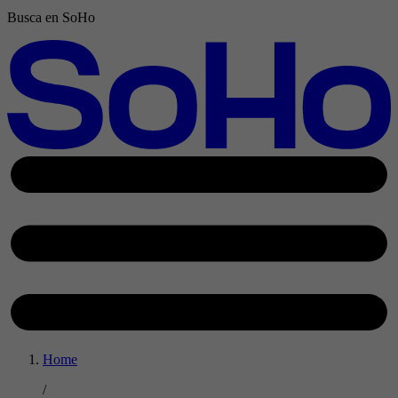
Busca en SoHo
Home
/