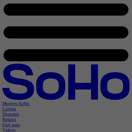
Mujeres SoHo
Lujuria
Deportes
Relatos
Qué pasa
Videos