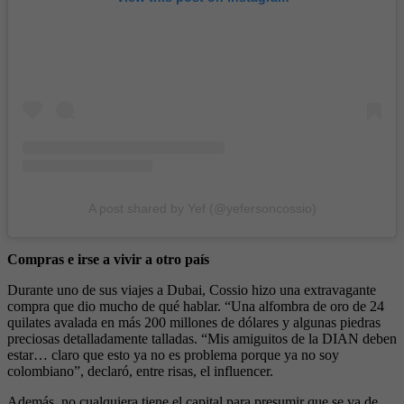
A post shared by Yef (@yefersoncossio)
Compras e irse a vivir a otro país
Durante uno de sus viajes a Dubai, Cossio hizo una extravagante
compra que dio mucho de qué hablar. “Una alfombra de oro de 24
quilates avalada en más 200 millones de dólares y algunas piedras
preciosas detalladamente talladas. “Mis amiguitos de la DIAN deben
estar… claro que esto ya no es problema porque ya no soy
colombiano”, declaró, entre risas, el influencer.
Además, no cualquiera tiene el capital para presumir que se va de