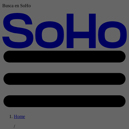
Busca en SoHo
Home
/