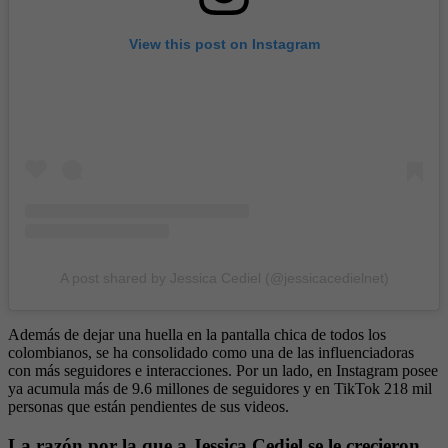
View this post on Instagram
A post shared by Jessica Cediel (@jessicacedielnet)
Además de dejar una huella en la pantalla chica de todos los
colombianos, se ha consolidado como una de las influenciadoras
con más seguidores e interacciones. Por un lado, en Instagram posee
ya acumula más de 9.6 millones de seguidores y en TikTok 218 mil
personas que están pendientes de sus videos.
La razón por la que a Jessica Cediel se le crecieron