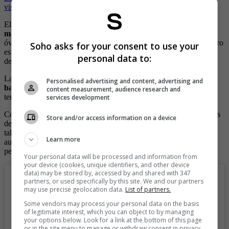
visto
El pasado 11 de septiembre de 2021 empezó el
proceso para ser
mamá
. Le hicieron una valoración para conocer el estado de sus
óvulos. En la ecografía todo salió perfecto, encontraron que su útero
Soho asks for your consent to use your
estaba sano, por lo que con los expertos que la estaban tratando
personal data to:
decidieron la congelación.
La presentadora mostró que tuvo que aplicarse
inyecciones en su
Personalised advertising and content, advertising and
barriga durante 10 días
. Después de este periodo, sus óvulos ya
content measurement, audience research and
tenían el tamaño adecuado y pudo lograr su cometido.
services development
Como consecuencia de este procedimiento, el año pasado los senos
Store and/or access information on a device
de Jessica empezaron a crecer a tal punto que tuvo que cambiar de
talla de brasier y claramente sus seguidores se percataron del
Learn more
aumento, por lo que creían que se había hecho una mamoplastia,
pero no.
Your personal data will be processed and information from
your device (cookies, unique identifiers, and other device
data) may be stored by, accessed by and shared with 347
partners, or used specifically by this site. We and our partners
may use precise geolocation data.
List of partners.
Some vendors may process your personal data on the basis
of legitimate interest, which you can object to by managing
your options below. Look for a link at the bottom of this page
or in the site menu to manage or withdraw consent in privacy