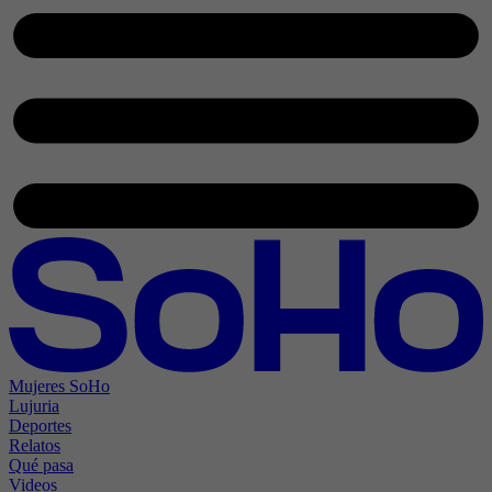
Mujeres SoHo
Lujuria
Deportes
Relatos
Qué pasa
Videos