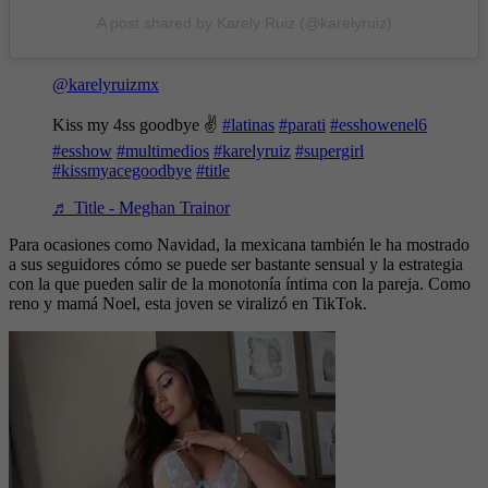
A post shared by Karely Ruiz (@karelyruiz)
@karelyruizmx
Kiss my 4ss goodbye ✌️
#latinas
#parati
#esshowenel6
#esshow
#multimedios
#karelyruiz
#supergirl
#kissmyacegoodbye
#title
♬ Title - Meghan Trainor
Para ocasiones como Navidad, la mexicana también le ha mostrado
a sus seguidores cómo se puede ser bastante sensual y la estrategia
con la que pueden salir de la monotonía íntima con la pareja. Como
reno y mamá Noel, esta joven se viralizó en TikTok.