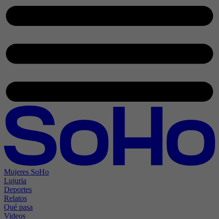
Mujeres SoHo
Lujuria
Deportes
Relatos
Qué pasa
Videos