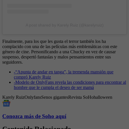
A post shared by Karely Ruiz (@karelyruiz)
Finalmente, para los que les gusta el terror también los ha
complacido con una de las películas más emblemáticas con este
género de cine. Personificando a una Chucky en vez de causar
suspenso, despertó fantasías y malos pensamientos entre sus
seguidores.
-
“Apunta de andar en tanga”, la tremenda mansión que
compró Karely Ruiz
-
Modelo de OnlyFans revela las condiciones para encontrar al
hombre que le cumpla el deseo de ser mamá
Karely Ruiz
Onlyfans
Senos gigantes
Revista SoHo
halloween
Conozca más de Soho aquí