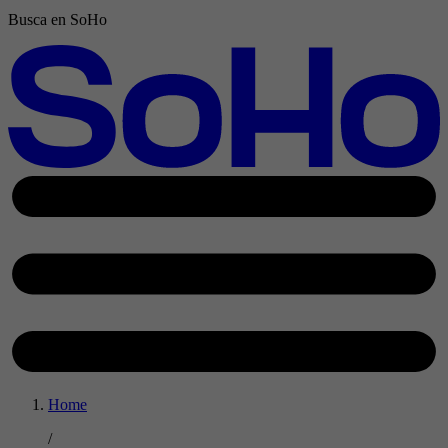
Busca en SoHo
Home
/