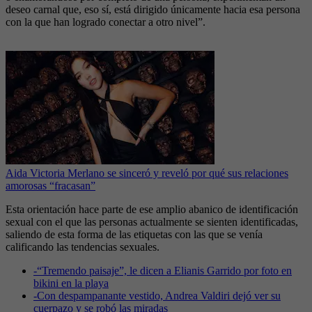
deseo carnal que, eso sí, está dirigido únicamente hacia esa persona
con la que han logrado conectar a otro nivel”.
Aida Victoria Merlano se sinceró y reveló por qué sus relaciones
amorosas “fracasan”
Esta orientación hace parte de ese amplio abanico de identificación
sexual con el que las personas actualmente se sienten identificadas,
saliendo de esta forma de las etiquetas con las que se venía
calificando las tendencias sexuales.
-
“Tremendo paisaje”, le dicen a Elianis Garrido por foto en
bikini en la playa
-
Con despampanante vestido, Andrea Valdiri dejó ver su
cuerpazo y se robó las miradas