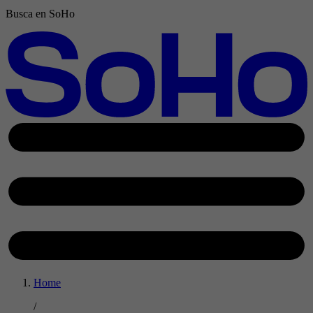
Busca en SoHo
Home
/