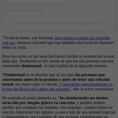
A post shared by Nela Gonzalez (@nelagonzalez)
“Yo decía bueno, soy bisexual,
pero tampoco sentía que encajaba
con eso
, entonces encontré que hay también otra forma de llamarlo”,
indicó la actriz.
Para esta actriz no fue tarea fácil poder definir su orientación sexual,
hasta que finalmente se dio cuenta de que era una persona con una
orientación
demisexual
, la cual explicó de la siguiente manera:
“Demisexual
es un término que se usa para
las personas que
conectamos antes de la persona y antes de tener una relación
sexual
, nos atrae como el vínculo.
Conectarme emocionalmente es
lo que me lleva a mí a tener una relación”,
dijo la actriz venezolana.
De acuerdo al portal elmundo.es,
“los demisexuales
no sienten
atracción por ningún género en concreto
, y pueden sentirse
atraídos por cualquier ser humano. Sin embargo, cuando forjan ese
vínculo emocional con alguien, ya sea a raíz de una amistad especial
o enamorándose por completo de una persona, experimentan un