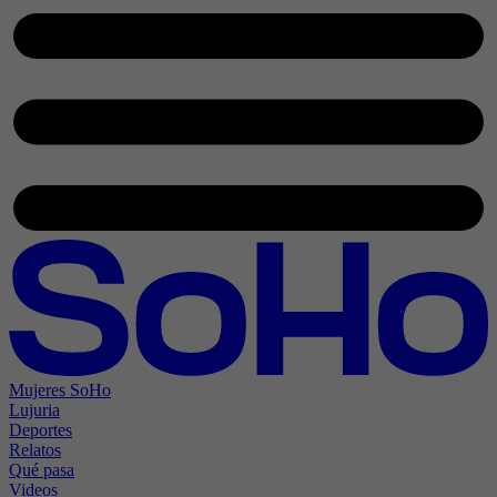
Mujeres SoHo
Lujuria
Deportes
Relatos
Qué pasa
Videos