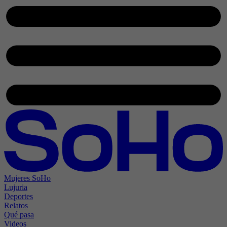
Mujeres SoHo
Lujuria
Deportes
Relatos
Qué pasa
Videos