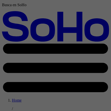
Busca en SoHo
Home
/