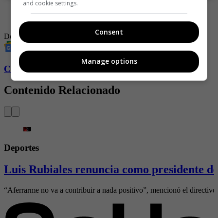
and cookie settings.
-
La pelota: el talismán de los héroes
-
Los mundiales también bautizan
Consent
Deportes
homosexual
España
Revista SoHo
Manage options
Conozca más de Soho aquí
Contenido Relacionado
Deportes
Luis Rubiales renuncia como presidente de
“Aferrarme no va a contribuir a nada positivo”, mencionó el directivo