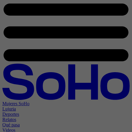
Mujeres SoHo
Lujuria
Deportes
Relatos
Qué pasa
Videos