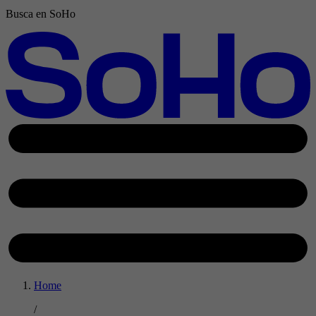
Busca en SoHo
Home
/