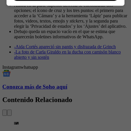
Ahora en la parte superior derecha se encontrarán dos
opciones; el ícono de cruz y los tres puntos: el primero para
acceder a la ‘Cámara’ y a la herramienta ‘Lápiz’ para publicar
fotos, videos, textos, emojis y
stickers
, y la segunda para
elegir la ‘Privacidad de estados’ y los ‘Ajustes’ del aplicativo.
Debajo queda un espacio vacío en el que se estima que
aparecerán boletines informativos de WhatsApp.
-
Aida Cortés apareció sin pantis y disfrazada de Grinch
-
La foto de Carla Giraldo en la ducha con camisón blanco
abierto y sin sostén
Instagram
whatsapp
Conozca más de Soho aquí
Contenido Relacionado