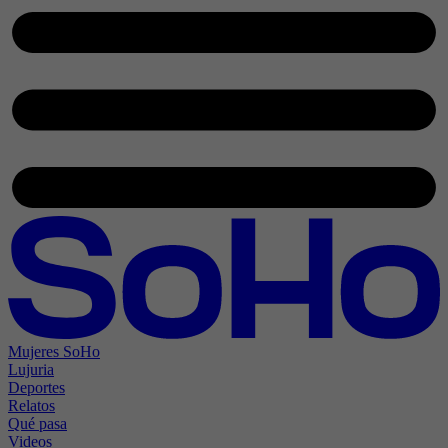
Mujeres SoHo
Lujuria
Deportes
Relatos
Qué pasa
Videos