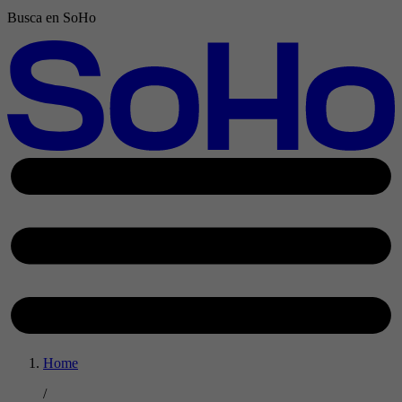
Busca en SoHo
Home
/