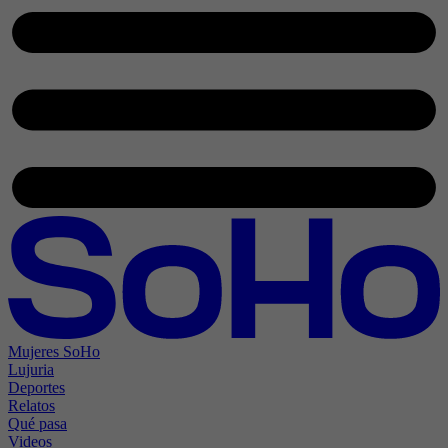
Mujeres SoHo
Lujuria
Deportes
Relatos
Qué pasa
Videos