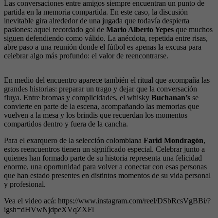
Las conversaciones entre amigos siempre encuentran un punto de
partida en la memoria compartida. En este caso, la discusión
inevitable gira alrededor de una jugada que todavía despierta
pasiones: aquel recordado gol de
Mario Alberto Yepes
que muchos
siguen defendiendo como válido. La anécdota, repetida entre risas,
abre paso a una reunión donde el fútbol es apenas la excusa para
celebrar algo más profundo: el valor de reencontrarse.
En medio del encuentro aparece también el ritual que acompaña las
grandes historias: preparar un trago y dejar que la conversación
fluya. Entre bromas y complicidades, el whisky
Buchanan’s
se
convierte en parte de la escena, acompañando las memorias que
vuelven a la mesa y los brindis que recuerdan los momentos
compartidos dentro y fuera de la cancha.
Para el exarquero de la selección colombiana
Farid Mondragón
,
estos reencuentros tienen un significado especial. Celebrar junto a
quienes han formado parte de su historia representa una felicidad
enorme, una oportunidad para volver a conectar con esas personas
que han estado presentes en distintos momentos de su vida personal
y profesional.
Vea el video acá: https://www.instagram.com/reel/DSbRcsVgBBi/?
igsh=dHVwNjdpeXVqZXFl