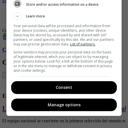
El honor como último bastión en Westeros
Store and/or access information on a device
-
La familia que uno elige: el verdadero brindis de cada
celebración
Learn more
-
La vaca loca
Your personal data will be processed and information from
your device (cookies, unique identifiers, and other device
Celebración
data) may be stored by, accessed by and shared with 347
partners, or used specifically by this site. We and our partners
may use precise geolocation data.
List of partners.
Conozca más de Soho aquí
Some vendors may process your personal data on the basis
of legitimate interest, which you can object to by managing
Contenido Relacionado
your options below. Look for a link at the bottom of this page
or in the site menu to manage or withdraw consent in privacy
and cookie settings.
Consent
Estilo de vida
Manage options
La Selección Colombia entra al mundo col
El equipo nacional se convierte en la primera selección del mundo en la