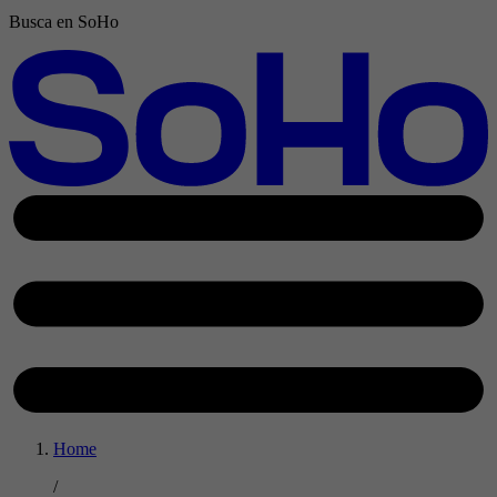
Busca en SoHo
Home
/