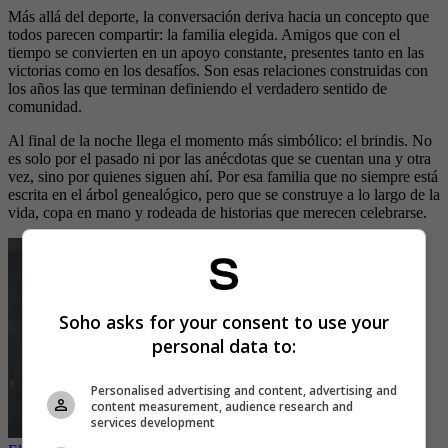
Más allá del deporte, la conversación deriva hacia un concepto que
todos parecen compartir: la familia elegida. Amigos que con el
tiempo se convierten en un apoyo constante, presentes tanto en las
victorias como en los desafíos. Son esas relaciones construidas con
los años las que terminan definiendo el verdadero sentido de
comunidad.
Al final de la noche llega el momento más simbólico: el brindis. No
es solo por el pasado ni por las anécdotas que se cuentan una y otra
vez, sino por quienes siguen ahí. Por esa familia que no siempre está
escrita en el árbol genealógico, pero que se construye a lo largo de la
vida, copa en mano y rodeada de historias que merecen celebrarse.
Soho asks for your consent to use your
personal data to:
Personalised advertising and content, advertising and
content measurement, audience research and
services development