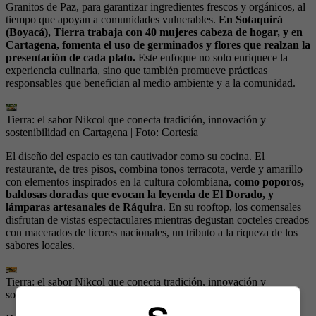
Granitos de Paz, para garantizar ingredientes frescos y orgánicos, al
tiempo que apoyan a comunidades vulnerables.
En Sotaquirá
(Boyacá), Tierra trabaja con 40 mujeres cabeza de hogar, y en
Cartagena, fomenta el uso de germinados y flores que realzan la
presentación de cada plato.
Este enfoque no solo enriquece la
experiencia culinaria, sino que también promueve prácticas
responsables que benefician al medio ambiente y a la comunidad.
Tierra: el sabor Nikcol que conecta tradición, innovación y
sostenibilidad en Cartagena
| Foto:
Cortesía
El diseño del espacio es tan cautivador como su cocina. El
restaurante, de tres pisos, combina tonos terracota, verde y amarillo
con elementos inspirados en la cultura colombiana,
como poporos,
baldosas doradas que evocan la leyenda de El Dorado, y
lámparas artesanales de Ráquira
. En su rooftop, los comensales
disfrutan de vistas espectaculares mientras degustan cocteles creados
con macerados de licores nacionales, un tributo a la riqueza de los
sabores locales.
Tierra: el sabor Nikcol que conecta tradición, innovación y
sostenibilidad en Cartagena
| Foto:
Cortesía