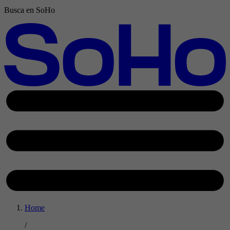
Busca en SoHo
Home
/