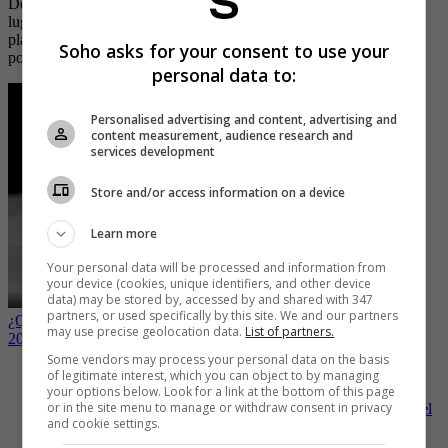
Desde su apertura en Bogotá en 2019, Tierra ha consolidado su
lugar en la escena gastronómica colombiana. Las críticas en
plataformas como Tripadvisor resaltan su calidad y servicio,
Soho asks for your consent to use your
posicionándolo como un destino culinario imperdible.
personal data to:
Personalised advertising and content, advertising and
content measurement, audience research and
services development
Store and/or access information on a device
Learn more
Your personal data will be processed and information from
your device (cookies, unique identifiers, and other device
data) may be stored by, accessed by and shared with 347
partners, or used specifically by this site. We and our partners
¿Qué se come en El Chato, el mejor restaurante de Colombia en
may use precise geolocation data.
List of partners.
2024?
Some vendors may process your personal data on the basis
-
Restaurante Tierra: la fusión Nikkei que celebra los sabores
of legitimate interest, which you can object to by managing
de Colombia en Cartagena
your options below. Look for a link at the bottom of this page
or in the site menu to manage or withdraw consent in privacy
-
“De lo más lobo”: periodista no tuvo clemencia al hablar del
and cookie settings.
restaurante de James Rodríguez