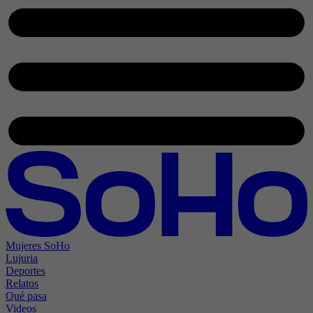
Mujeres SoHo
Lujuria
Deportes
Relatos
Qué pasa
Videos