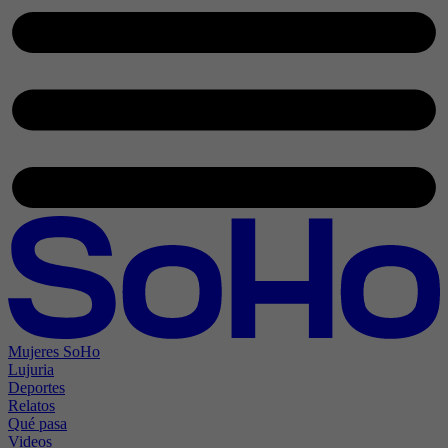
Mujeres SoHo
Lujuria
Deportes
Relatos
Qué pasa
Videos