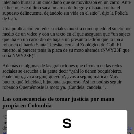
intentado hurtar a un ciudadano que se movilizaba en un carro. Ante
el hecho, este último saca un arma de fuego y dispara contra el
supuesto delincuente, dejándolo sin vida en el sitio”, dijo la Policía
de Cali.
Una publicación en redes sociales muestra como quedó el sujeto por
medio de un video y con un texto en el que aseguran que “un sujeto
que iba en un carro dio de baja a un presunto ladrón que lo iba a
robar en el barrio Santa Teresita, cerca al Zoológico de Cali. El
muerto, al parecer tenía la placa de su moto alterada (NWY23F que
sería NWY23E)”.
Además en algunas de las grabaciones que circulan en las redes
sociales se escucha a la gente decir “¿ahí lo tienen boquiabierto,
épale mijo, ¿va a seguir, güevón?, ¿vas a seguir, marica? Muy
bueno, qué felicidad, hijueputa asqueroso. Así no podrás seguir
robando Quemémosle la moto ya. ¡Candela, candela!”.
Las consecuencias de tomar justicia por mano
propia en Colombia
“Cuando los ciudadanos pretenden resolver un problema que los
involucra de forma individual, se podría hablar de la legítima
defensa, pero cuando se trata de un tercero,
en lugar de hacer justicia
se comete un delito
. Por rechazar la criminalidad se termina cayendo