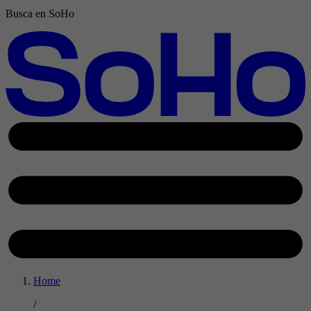
Busca en SoHo
Home
/