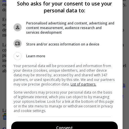
Soho asks for your consent to use your
en el crimen y habrá que atenerse a la ley”, explicó Yecid Echeverry,
personal data to:
docente de la Universidad Icesi al medio
El País
.
Estas acciones podrían tener cárcel, pero la situación se analiza
Personalised advertising and content, advertising and
según cada caso. Esto no quiere decir que la ciudadanía no pueda
content measurement, audience research and
defenderse, pero si busca disminuir un castigo de un delito con otro
services development
mucho peor sí puede tener muchos problemas.
Store and/or access information on a device
La carencia de la protección de la justicia por vulnerar la ley es una
consecuencia. “La persona que agrede, que golpea, que lesiona,
puede entrar a responder también penalmente por las lesiones e
Learn more
inclusive, por la muerte, en [caso de] una tentativa de homicidio a
esta persona que presuntamente ha cometido un delito”, manifestó el
Your personal data will be processed and information from
your device (cookies, unique identifiers, and other device
abogado penalista Camilo Burbano a
Semana.
data) may be stored by, accessed by and shared with 347
partners, or used specifically by this site. We and our partners
may use precise geolocation data.
List of partners.
-
Video: Decenas de personas deciden linchar a ladrón en Cali
y hasta golpean a policías
Some vendors may process your personal data on the basis
-
Sujeto robó a una mujer y cuando intentó escapar, lo arrolló
of legitimate interest, which you can object to by managing
un bus de TransMilenio
your options below. Look for a link at the bottom of this page
or in the site menu to manage or withdraw consent in privacy
Ladrón
Cali
Justicia a mano propia
Asesinato
Robo
and cookie settings.
Consent