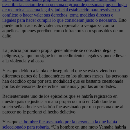
describir la acción de una persona o grupo de personas que, en lugar
de recurrir al sistema legal y judicial establecido para resolver un
conflicto o hacer valer sus derechos, toma medidas directas e
ilegales para hacer cumplir lo que consideran justo o necesario.
Esto
puede incluir actos de violencia, represalia o venganza contra
aquellos a quienes perciben como infractores o responsables de un
daño.
La justicia por mano propia generalmente se considera ilegal y
peligrosa, ya que no sigue los procedimientos legales y puede llevar
a la violencia y al caos.
Y es que debido a la ola de inseguridad que se esta viviendo en
diferentes partes de Latinoamérica en los últimos meses, las personas
han decidido optar por esta modalidad que es bastante cuestionada
por los defensores de derechos humanos y por las autoridades.
Recientemente uno de los episodios que se habría registrado en
nuestro país de justicia a mano propia ocurrió en Cali donde un
sujeto señalado de ser ladrón fue asesinado por una persona que al
parecer no le perdonó el hecho delictivo.
Y es que
el hombre fue asesinado por la persona a la que había
seleccionado para robarla
. “Un hombre en una moto Yamaha habría