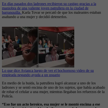
En días pasados dos ladrones recibieron su castigo gracias a la
maniobra de una valiente joven patrullera en la ciudad de
barranquilla.
Karla Tovar se percató de que los maleantes estaban
asaltando a una mujer y decidió detenerlos.
Lo que dice Avianca luego de ver el bochornoso video de su
empleada negando ayuda a un usuario
En medio de la huida, la patrullera logró alcanzar a uno de los
ladrones y se sentó encima de uno de los sujetos, que había acabado
de robar el celular a una mujer, mientras llegaban los refuerzos de la
Policía.
“Eso fue un acto heroico, esa mujer se le montó encima a ese