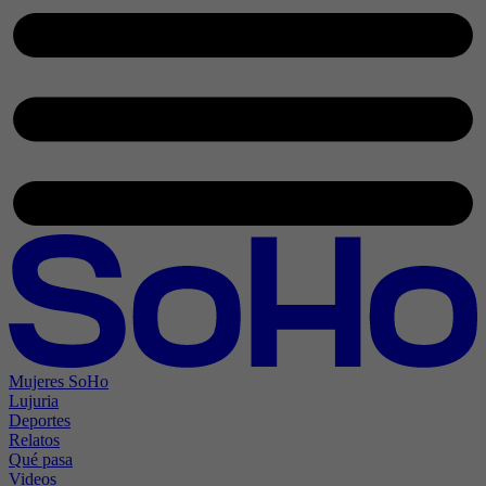
Mujeres SoHo
Lujuria
Deportes
Relatos
Qué pasa
Videos