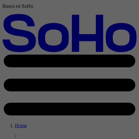
Busca en SoHo
Home
/