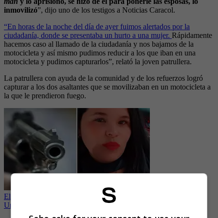
man
y lo aprisionó, se hizo de él para ponerle las esposas, lo
inmovilizó
”, dijo uno de los testigos a Noticias Caracol.
“En horas de la noche del día de ayer fuimos alertados por la
ciudadanía, donde se presentaba un hurto a una mujer.
Rápidamente
hacemos caso al llamado de la ciudadanía y nos bajamos de la
motocicleta y así mismo pudimos reducir a los que iban en una
motocicleta y pudimos capturarlos”, relató la joven patrullera.
La patrullera con ayuda de la comunidad y de los refuerzos logró
capturar a los dos asaltantes que se movilizaban en un motocicleta a
la que le prendieron fuego.
Ella era la colombiana que fue asesinada en tiroteo en Estados
Unidos