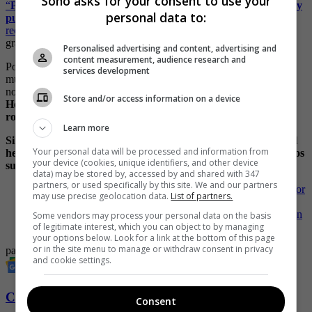
Soho asks for your consent to use your
“
Pudimos reducir a los ciudadanos que iban en la motocicleta y
personal data to:
pudimos capturarlos
, y así mismo entregarle los elementos
recuperados a la propietaria”
, narró Tovar quien no dudo en darle
gracias a Dios por permitirle cumplir con su labor.
Personalised advertising and content, advertising and
content measurement, audience research and
Por su parte, los sujetos señalados de haber robado el celular de la
services development
mujer en Barranquilla fueron capturados e identificados con los
nombres de
Esteban Pacheco Arrieta y Miguel Mejía
Store and/or access information on a device
Hernández. A su vez el celular fue devuelto a la víctima del
robo.
Learn more
Sin duda la comunidad aplaude la hazaña de la patrullera y el
Your personal data will be processed and information from
hecho de que se hubiera podido recuperar el celular que los dos
your device (cookies, unique identifiers, and other device
sujetos en moto le intentaron robar a la mujer.
data) may be stored by, accessed by and shared with 347
partners, or used specifically by this site. We and our partners
-
Los reveladores chats en los que patrullera muestra acoso por
may use precise geolocation data.
List of partners.
parte de sus superiores
-
Joven patrullera se quita la vida en una sede de la Fiscalía en
Some vendors may process your personal data on the basis
of legitimate interest, which you can object to by managing
Bogotá luego de reunión con sus jefes
your options below. Look for a link at the bottom of this page
or in the site menu to manage or withdraw consent in privacy
patrullera
Barranquilla
Robo
Ladrones
and cookie settings.
Conozca más de Soho aquí
Consent