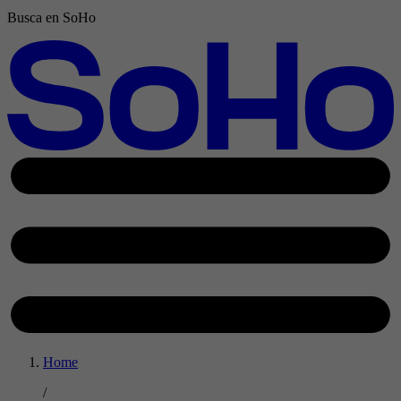
Busca en SoHo
Home
/