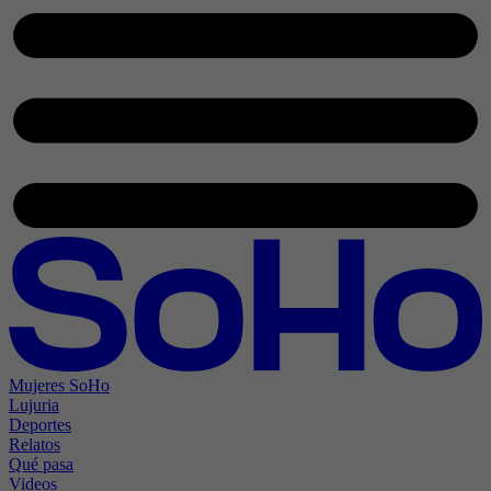
Mujeres SoHo
Lujuria
Deportes
Relatos
Qué pasa
Videos