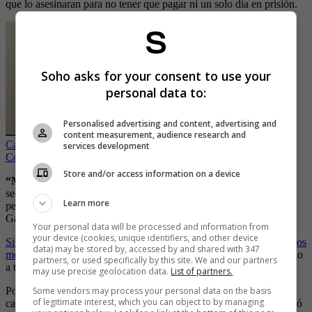
que lo asesinaran para no tener que pagar ni un solo día en prisión.
Soho asks for your consent to use your
personal data to:
Personalised advertising and content, advertising and
content measurement, audience research and
Capturan a boxeador estadounidense que entró varias veces a
services development
Colombia para abusar de menores de edad
Store and/or access information on a device
“Me estaba preparando para hacerlo con adultos…
Yo quería
secuestrar a un montón de personas para matarlas ante los
Learn more
periodistas, así me mataran a mí después” fueron las palabras que
Garavito le dio en medio de su entrevista a Araguren.
Your personal data will be processed and information from
your device (cookies, unique identifiers, and other device
Sin duda con esto Gravito también buscaba ser inmortalizado por los
data) may be stored by, accessed by and shared with 347
medios y recordado por su frialdad,
cosa que no estuvo lejos debido
partners, or used specifically by this site. We and our partners
a todos los horrores que cometió con pequeños inocentes.
may use precise geolocation data.
List of partners.
Some vendors may process your personal data on the basis
Por fortuna, como lo mencionamos anteriormente Garavito fue
of legitimate interest, which you can object to by managing
capturado en 1999 y desde ese momento su oleada criminal terminó