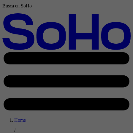
Busca en SoHo
Home
/