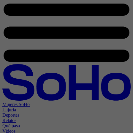
Mujeres SoHo
Lujuria
Deportes
Relatos
Qué pasa
Videos