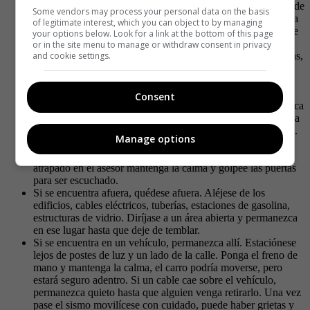
No se mueva hasta que pase el sismo. Cabe resaltar que puede
Some vendors may process your personal data on the basis
haber réplicas, entonces apenas pase el temblor intente salir a
of legitimate interest, which you can object to by managing
una zona segura si se encuentra al interior de un lugar y tiene
your options below. Look for a link at the bottom of this page
facilidad de hacerlo, de lo contrario, espere adentro.
or in the site menu to manage or withdraw consent in privacy
and cookie settings.
Aléjese de los objetos de vidrio, objetos colgantes, estanterías,
vitrinas y muebles que se puedan caer encima de usted. Si
tiene un objeto resistente, úselo como defensa. Si está en la
cocina apague la estufa y aléjese de la misma apenas pueda.
Consent
SI se encuentra recostado en la cama o en un sofá permanezca
sobre el mismo cubriendo su cabeza y cuello de lo que pueda
caer sobre usted. No se pare debajo del marco de una puerta.
Manage options
Si está en un edifico alto, no use el ascensor. Apenas pase el
sismo utilice las escaleras y salidas de emergencia. Si queda
atrapado en el asesor mantenga la calma y golpee las puertas
para ser escuchado.
Si se encuentra afuera, quédese afuera. Aléjese de los
edificios, cables eléctricos, tuberías, estaciones de gasolina,
estructuras de vidrio. Diríjase a un área abierta y permanezca
en ese lugar hasta que deje de temblar.
Si se encuentra en un vehículo, permanezca allí. Estaciónese
lejos de postes de luz y un lado de la calle. Ponga el freno de
mano y mantenga la calma, el carro podría moverse, pero
estará seguro adentro. Si un cable cae sobre el vehículo,
permanezca quieto hasta que alguien venga retirarlo. Una vez
pase el sismo movilícese con cuidado, puede haber grietas y