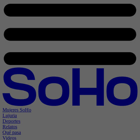
Mujeres SoHo
Lujuria
Deportes
Relatos
Qué pasa
Videos