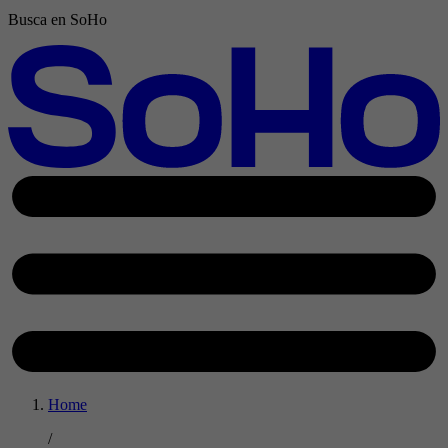
Busca en SoHo
Home
/