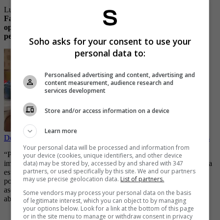
Luego de que se conociera la historia,
Juninho Virgilio, habló en
Facebook sobre la situación asegurando que no tenía otra
opción. “Él me está amenazando, me está chantajeando, es un
pedazo de basura”.
Soho asks for your consent to use your
personal data to:
Personalised advertising and content, advertising and
content measurement, audience research and
services development
Store and/or access information on a device
Learn more
Descubren infidelidad de hombre gracias a audífonos inalámbricos
Your personal data will be processed and information from
“Para aquellos que creen que soy el culpable, deben saber que ese
your device (cookies, unique identifiers, and other device
data) may be stored by, accessed by and shared with 347
imbécil me amenazó porque estaba en necesidad. Ustedes tienden a
partners, or used specifically by this site. We and our partners
estar del lado equivocado, cometí un error, lo admito. Pero fue
may use precise geolocation data.
List of partners.
porque no tenía otra opción”, agregó en el mensaje. Además de
asegurar que en los próximos días aparecerá con su equipo de
Some vendors may process your personal data on the basis
abogados para defenderse.
of legitimate interest, which you can object to by managing
your options below. Look for a link at the bottom of this page
-
Nahir, la historia de la joven argentina que recibió cadena
or in the site menu to manage or withdraw consent in privacy