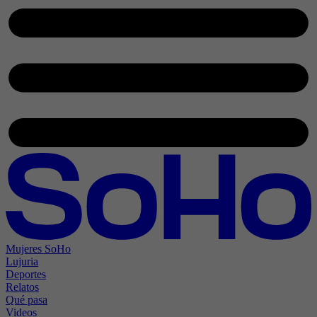
Mujeres SoHo
Lujuria
Deportes
Relatos
Qué pasa
Videos