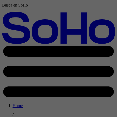
Busca en SoHo
Home
/