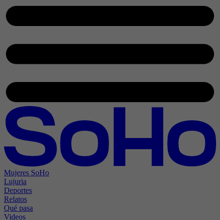
Mujeres SoHo
Lujuria
Deportes
Relatos
Qué pasa
Videos