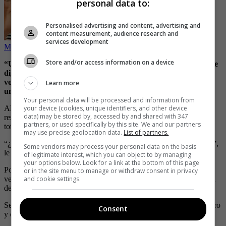
personal data to:
Personalised advertising and content, advertising and
content measurement, audience research and
services development
Mujer descubrió la infidelidad de su marido, todo gracias a laxante
Store and/or access information on a device
“Un viernes que salía temprano me dijo para ir a almorzar y le
dije no puedo, porque estoy trabajando y en eso ya no me
volvió a hablar y eran como las cinco de la tarde y él salía a la
Learn more
una″, comentó la joven.
Your personal data will be processed and information from
Al ver esto, le preguntó en donde se encontraba, para recibir la
your device (cookies, unique identifiers, and other device
data) may be stored by, accessed by and shared with 347
respuesta de que supuestamente estaba donde su papá, siendo esto
partners, or used specifically by this site. We and our partners
totalmente falso.
may use precise geolocation data.
List of partners.
“¿Seguro que estás ahí?, te he visto por Lince (un barrio en Lima)”,
Some vendors may process your personal data on the basis
le mencionó Evelyn.
of legitimate interest, which you can object to by managing
your options below. Look for a link at the bottom of this page
Posterior a esto y al ver la negatividad del hombre, “le hago
zoom
,
or in the site menu to manage or withdraw consent in privacy
veo el nombre del hotel, entro por Google al hotel, le tomo captura
and cookie settings.
de pantalla y le envío a su WhatsApp”.
Según comentó, en ese momento el sujeto quería pagar escondedero
Consent
y empezó a negarlo todo.