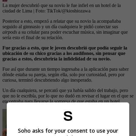
La mujer descubrió que su novio le fue infiel en un hotel de la
ciudad de Lima
| Foto:
TikTok/@kioshiozawa
Posterior a esto, empezó a relatar que su novio la acompañaba
seguido al gimnasio y un día cualquiera le pidió conectar sus
airpods
a su celular para poder escuchar música, sin imaginar que
sería esto el final de su relación.
Fue gracias a esto, que le joven descubrió que podía seguir la
ubicación de su chico gracias a los audífonos, sin pensar que
gracias a estos, descubriría la infidelidad de su novio.
Fue así que durante un tiempo ingresaba a la aplicación para saber
dónde estaba su pareja, según ella, solo por curiosidad, pero por
curiosa, terminó descubriendo algo inesperado.
Un día cualquiera, se percató que ya había salido del trabajo, pero
que no le escribía, por lo que no dudó en revisar el lugar en el que se
encontraba para llevarse la sorpresa de que estaba en un hotel.
Soho asks for your consent to use your