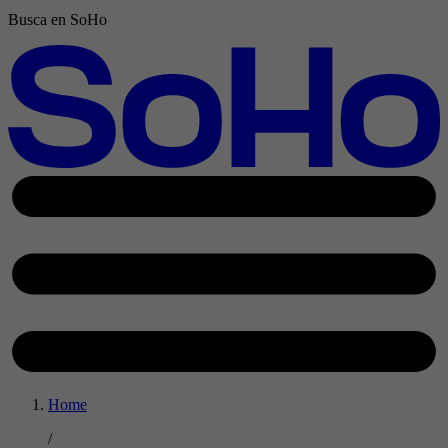
Busca en SoHo
Home
/