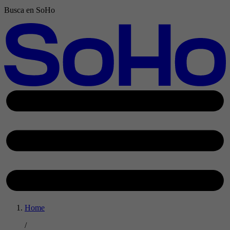
Busca en SoHo
Home
/