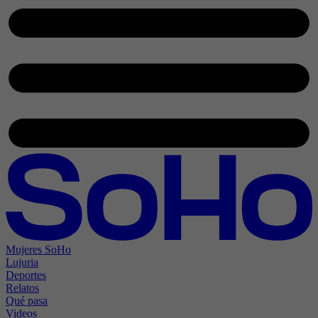
Mujeres SoHo
Lujuria
Deportes
Relatos
Qué pasa
Videos