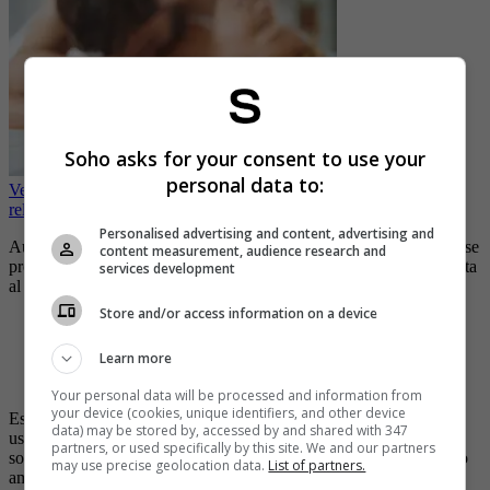
Soho asks for your consent to use your
personal data to:
Vecinos envían carta a pareja que no los deja dormir por tener
relaciones a la madrugada
Personalised advertising and content, advertising and
Aunque el usuario no reveló detalles sobre el vuelo o lugar donde se
content measurement, audience research and
presentó esta escandalosa escena, las imágenes le han dado la vuelta
services development
al mundo generando todo tipo de reacciones entre los cibernautas.
Store and/or access information on a device
A woman lost her mind after her boyfriend broke up
with her mid-flight 😳
pic.twitter.com/QlWD8bW1M6
Learn more
— No Jumper (@nojumper)
January 29, 2023
Your personal data will be processed and information from
your device (cookies, unique identifiers, and other device
Estos son algunos comentarios que han hecho al respecto algunos
data) may be stored by, accessed by and shared with 347
usuarios en Twitter: “¡Evidentemente que las mujeres no pueden
partners, or used specifically by this site. We and our partners
soportar el rechazo!”, “¿por qué él no pudo esperar o ella esperar o
may use precise geolocation data.
List of partners.
ambos esperar? Esto es una locura como si el tipo no pudiera