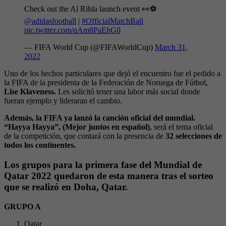
Check out the Al Rihla launch event 👀⚽
@adidasfootball
|
#OfficialMatchBall
pic.twitter.com/qAm8PaEhG0
— FIFA World Cup (@FIFAWorldCup)
March 31,
2022
Uno de los hechos particulares que dejó el encuentro fue el pedido a
la FIFA de la presidenta de la Federación de Noruega de Fútbol,
Lise Klaveness.
Les solicitó tener una labor más social donde
fueran ejemplo y lideraran el cambio.
Además, la FIFA ya lanzó la canción oficial del mundial.
“Hayya Hayya”, (Mejor juntos en español)
, será el tema oficial
de la competición, que contará con la presencia de
32 selecciones de
todos los continentes.
Los grupos para la primera fase del Mundial de
Qatar 2022 quedaron de esta manera tras el sorteo
que se realizó en
Doha, Qatar.
GRUPO A
Qatar