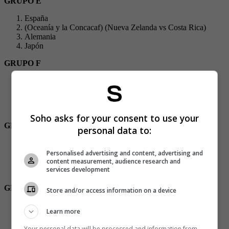
GRUPO E
España
(Oceanía y la Concacaf) (Nueva Zelanda vs Costa Rica)
Alemania
Japón
GRUPO F
Bélgica
Canadá
Marruecos
Croacia
Soho asks for your consent to use your
GRUPO G
personal data to:
Brasil
Serbia
Personalised advertising and content, advertising and
Suiza
content measurement, audience research and
services development
Camerún
GRUPO H
Store and/or access information on a device
Portugal
Learn more
Ghana
Uruguay
Your personal data will be processed and information from