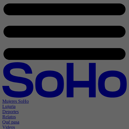
Mujeres SoHo
Lujuria
Deportes
Relatos
Qué pasa
Videos