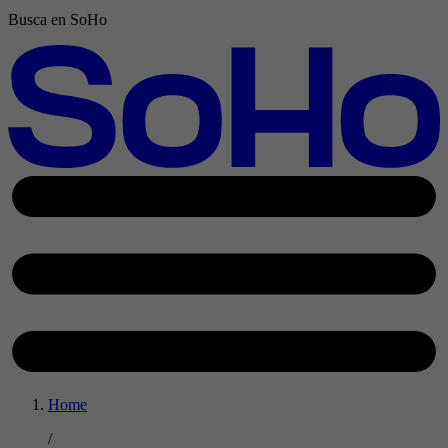
Busca en SoHo
Home
/