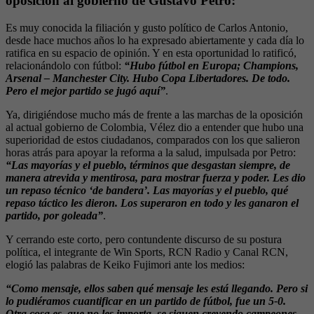
oposición al gobierno de Gustavo Petro:
Es muy conocida la filiación y gusto político de Carlos Antonio,
desde hace muchos años lo ha expresado abiertamente y cada día lo
ratifica en su espacio de opinión. Y en esta oportunidad lo ratificó,
relacionándolo con fútbol:
“Hubo fútbol en Europa; Champions,
Arsenal – Manchester City. Hubo Copa Libertadores. De todo.
Pero el mejor partido se jugó aquí”
.
Ya, dirigiéndose mucho más de frente a las marchas de la oposición
al actual gobierno de Colombia, Vélez dio a entender que hubo una
superioridad de estos ciudadanos, comparados con los que salieron
horas atrás para apoyar la reforma a la salud, impulsada por Petro:
“Las mayorías y el pueblo, términos que desgastan siempre, de
manera atrevida y mentirosa, para mostrar fuerza y poder. Les dio
un repaso técnico ‘de bandera’. Las mayorías y el pueblo, qué
repaso táctico les dieron. Los superaron en todo y les ganaron el
partido, por goleada”
.
Y cerrando este corto, pero contundente discurso de su postura
política, el integrante de Win Sports, RCN Radio y Canal RCN,
elogió las palabras de Keiko Fujimori ante los medios:
“Como mensaje, ellos saben qué mensaje les está llegando. Pero si
lo pudiéramos cuantificar en un partido de fútbol, fue un 5-0.
Otra cosa es, que no les importa, se siguen creyendo campeones