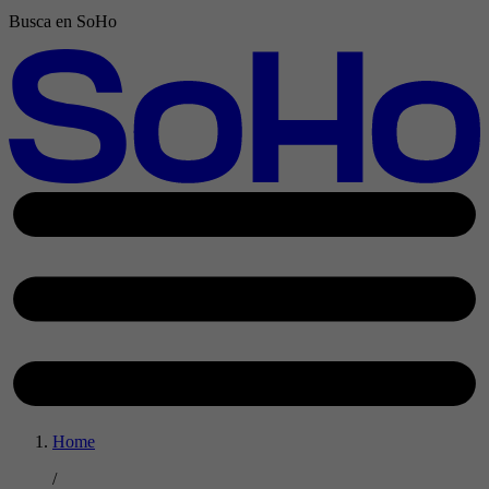
Busca en SoHo
Home
/