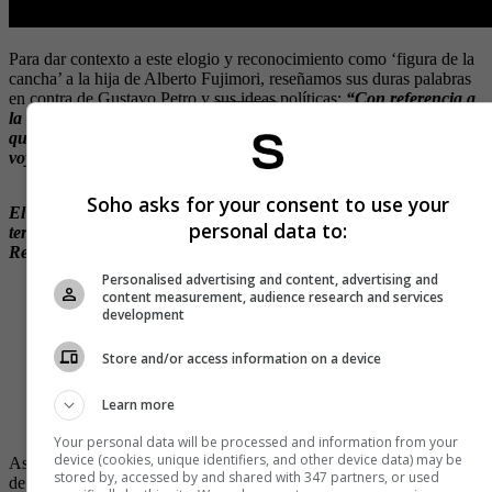
Para dar contexto a este elogio y reconocimiento como ‘figura de la
cancha’ a la hija de Alberto Fujimori, reseñamos sus duras palabras
en contra de Gustavo Petro y sus ideas políticas:
“Con referencia a
la crisis de injerencia internacional que hemos visto, lo único que
quiero señalar, después de las declaraciones del señor Petro. Le
voy a pedir públicamente que no meta su ‘nariz roja’ en el Perú.
Soho asks for your consent to use your
El Perú ha derrotado al terrorismo y no vamos a aceptar el
personal data to:
terrorismo exterior, para que se involucre en nuestro país…
Repudio total al guerrillero Gustavo Petro”
.
Personalised advertising and content, advertising and
"Quiero enviar mi abrazo fraterno al pueblo
content measurement, audience research and services
colombiano pero mi repudio total al guerrillero Gustavo
development
Petro”
Store and/or access information on a device
Poema a cargo de Keiko Fujimori
pic.twitter.com/YDYp8LVSvA
Learn more
— La República (@RepublicaNow)
February 16, 2023
Your personal data will be processed and information from your
device (cookies, unique identifiers, and other device data) may be
Así, una vez más, Carlos Antonio Vélez deja ver su postura política
stored by, accessed by and shared with 347 partners, or used
de forma abierta y en espacios que son netamente deportivos. Sin