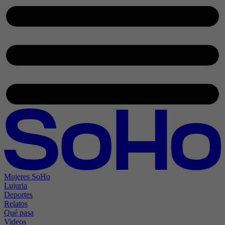
Mujeres SoHo
Lujuria
Deportes
Relatos
Qué pasa
Videos