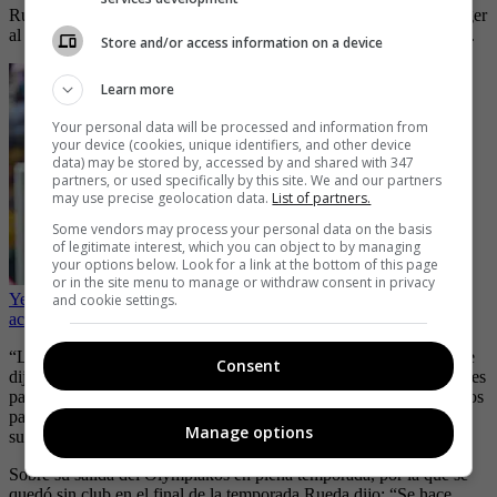
Rueda dijo que no contó con James porque su intención era proteger
al futbolista y evitar que sufriera una lesión que acortará su carrera.
Store and/or access information on a device
Learn more
Your personal data will be processed and information from
your device (cookies, unique identifiers, and other device
data) may be stored by, accessed by and shared with 347
partners, or used specifically by this site. We and our partners
may use precise geolocation data.
List of partners.
Some vendors may process your personal data on the basis
of legitimate interest, which you can object to by managing
your options below. Look for a link at the bottom of this page
or in the site menu to manage or withdraw consent in privacy
Yerry Mina se despidió salvando al Everton del descenso, pero lo
and cookie settings.
acusan de morder un rival
“Lo que quise fue proteger a la Selección y proteger a James, yo le
Consent
dije: ‘Yo no quiero abusar de ti, yo no quiero a James para dos o tres
partidos, sin que se lesione otra vez, quiero a James para 10 partidos
para que juegue cinco años más con altísimo nivel’”, agregó sobre
Manage options
su decisión.
Sobre su salida del Olympiakos en plena temporada, por la que se
quedó sin club en el final de la temporada Rueda dijo: “Se hace