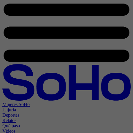
Mujeres SoHo
Lujuria
Deportes
Relatos
Qué pasa
Videos