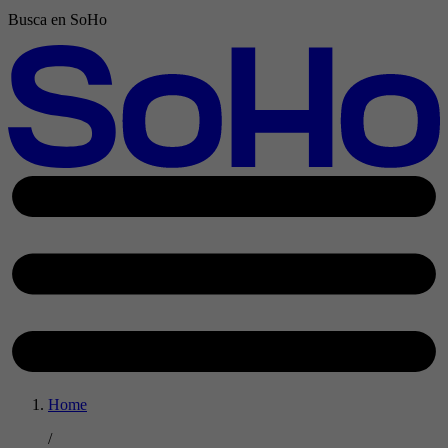
Busca en SoHo
Home
/