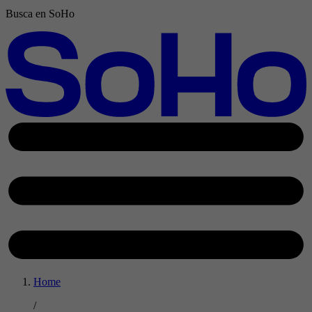
Busca en SoHo
Home
/