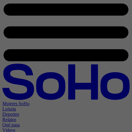
Mujeres SoHo
Lujuria
Deportes
Relatos
Qué pasa
Videos