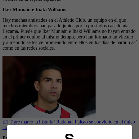
Iker Muniain e Iñaki Williams
Hay muchas amistades en el Athletic Club, un equipo en el que
muchos miembros han pasado juntos por la prestigiosa academia
Lezama. Puede que Iker Muniain e Iñaki Williams no hayan entrado
en el primer equipo al mismo tiempo, pero han formado un vínculo
y a menudo se les ve bromeando entre ellos en los días de partido así
como en las redes sociales.
¡El Tigre marcó la historia! Radamel Falcao se convierte en el único
colombiano en el Top 100 del Siglo XXI
Pepe Reina y Raúl Albiol