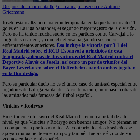
Después de la tormenta llega la calma, el asenso de Antoine
Griezmann
Joselu está realizando una gran temporada, en la que ha marcado 11
goles en LaLiga Santander, el segundo mejor registro de la división.
Pero no ha tenido mucha suerte en los partidos contra Carvajal a lo
largo de su carrera, ya que el defensa ha ganado sus cinco
enfrentamientos anteriores
.
Eso incluye la victoria por 3-1 del
Real Madrid sobre el RCD Espanyol a principios de esta
temporada, además de dos victorias del Real Madrid contra el
Deportivo Alavés de Joselu, así como un par de triunfos del
Bayer Leverkusen sobre el Hoffenheim cuando ambos jugaban
en la Bundesliga.
Pero su particular duelo no es el único caso de amistad especial entre
jugadores de LaLiga Santander. A continuación, un repaso a otras de
las amistades más famosas del fútbol español.
Vinícius y Rodrygo
En el tridente ofensivo del Real Madrid hay una amistad de alto
nivel, ya que Vinícius y Rodrygo son buenos amigos. No piensan en
la competencia por los minutos. Al contrario, los dos brasileños se
apoyan mutuamente en el campo y también fuera de él, donde son
vecinos en la capital española.