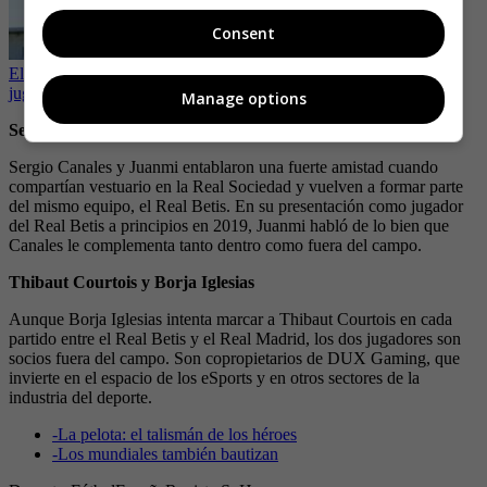
Consent
El récord que Linda Caicedo ha logrado con el Real Madrid y sin
jugar ni un solo partido
Manage options
Sergio Canales y Juanmi
Sergio Canales y Juanmi entablaron una fuerte amistad cuando
compartían vestuario en la Real Sociedad y vuelven a formar parte
del mismo equipo, el Real Betis. En su presentación como jugador
del Real Betis a principios en 2019, Juanmi habló de lo bien que
Canales le complementa tanto dentro como fuera del campo.
Thibaut Courtois y Borja Iglesias
Aunque Borja Iglesias intenta marcar a Thibaut Courtois en cada
partido entre el Real Betis y el Real Madrid, los dos jugadores son
socios fuera del campo. Son copropietarios de DUX Gaming, que
invierte en el espacio de los eSports y en otros sectores de la
industria del deporte.
-
La pelota: el talismán de los héroes
-
Los mundiales también bautizan