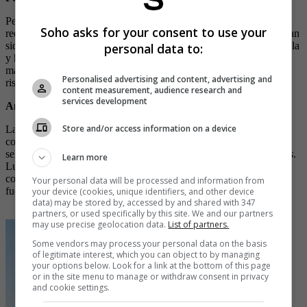
Pepe Reina ha regresado este verano al Villarreal CF, donde se ha
Soho asks for your consent to use your
reencontrado con su gran amigo Raúl Albiol. Los dos jugadores han
sido compañeros de equipo en el Nápoles y en la selección española
personal data to:
y han creado un vínculo especial. Pueden trabajar juntos para
mantener la portería a cero en un partido, antes de compartir unas
Personalised advertising and content, advertising and
risas después.
content measurement, audience research and
services development
Antoine Griezmann y Thomas Lemar
Store and/or access information on a device
La relación entre Antoine Griezmann y Thomas Lemar comenzó
con la selección francesa, ya que ambos formaban parte de la
selección ganadora de la Copa del Mundo de la FIFA de
Les Bleus
.
Learn more
Luego se unieron en el Atlético de Madrid y han llevado su
conexión francesa a la capital española, pasándoselo bien dentro y
Your personal data will be processed and information from
fuera del campo.
your device (cookies, unique identifiers, and other device
data) may be stored by, accessed by and shared with 347
partners, or used specifically by this site. We and our partners
may use precise geolocation data.
List of partners.
Some vendors may process your personal data on the basis
of legitimate interest, which you can object to by managing
your options below. Look for a link at the bottom of this page
or in the site menu to manage or withdraw consent in privacy
and cookie settings.