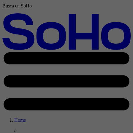
Busca en SoHo
Home
/