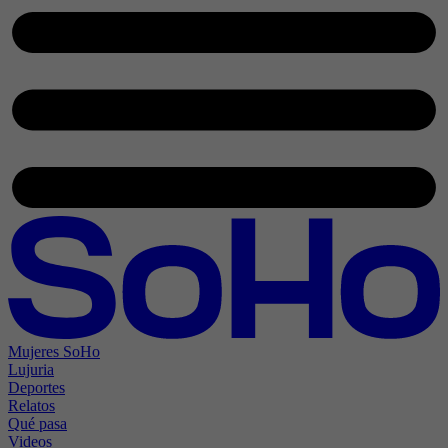
Mujeres SoHo
Lujuria
Deportes
Relatos
Qué pasa
Videos