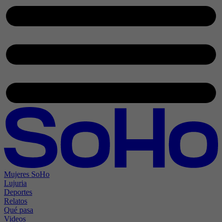
Mujeres SoHo
Lujuria
Deportes
Relatos
Qué pasa
Videos