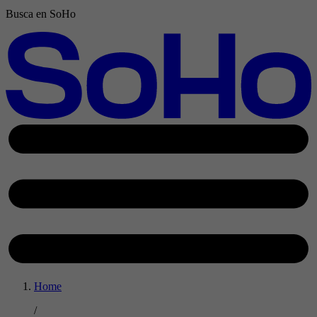
Busca en SoHo
Home
/