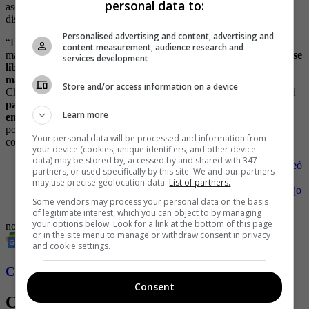
personal data to:
asesinar a su vecina ya fue capturada y el bebé fue dejado a
disposición del ICBF.
Personalised advertising and content, advertising and
“La autora intelectual ya está capturada, el bebé se encuentra en
content measurement, audience research and
manos del Instituto Colombiano de Bienestar Familiar (ICBF),
ya se
services development
libró orden de captura para dar con el paradero del autor
material del hecho,
es un homicidio que sucede la zona rural
Store and/or access information on a device
Chacua Primavera del corregimiento 1 de nuestra ciudad, donde
al
parecer una habitante de la calle, una mujer que estaba
Learn more
embarazada, le sacan a su bebé,
le hacen una cesárea y
posteriormente la degüellan en el mismo sitio”, expresó en
Your personal data will be processed and information from
conversación con RCN Mundo Juan Carlos Saldarriaga.
your device (cookies, unique identifiers, and other device
data) may be stored by, accessed by and shared with 347
-
Al estilo de las luchas, hombre de 81 años tiró al piso y pateó
partners, or used specifically by this site. We and our partners
a ladrón que lo intentó robar
may use precise geolocation data.
List of partners.
-
Video: hombre disparó a ladrón que trató de robarle el espejo
Some vendors may process your personal data on the basis
del carro
of legitimate interest, which you can object to by managing
your options below. Look for a link at the bottom of this page
noticias colombia
or in the site menu to manage or withdraw consent in privacy
and cookie settings.
Conozca más de Soho aquí
Consent
Contenido Relacionado