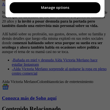
Aida Victoria Merlano: “Mi sueño es ser sexóloga”
Manage options
Su nombre que empezó a resonar en los medios captó la atención de
SoHo que en diciembre de ese año contactó a la joven de entonces
20 años y
la invitó a posar desnuda para la portada pero
también dando una entrevista más personal sobre su vida.
Allí habló sobre su profesión, sus gustos, deseos, sobre su familia y
demás detalles que luego ella misma explotó en sus redes sociales
donde
comenzó hablando sobre sexo porque su sueño era ser
sexóloga y ahora también habla en ocasiones sobre política
aunque el tema de su mamá casi no se toca.
-
Bañada en miel y desnuda Aída Victoria Merlano hace
estallar Instagram
-
Aída Victoria Merlano sorprende al quitarse la ropa en pleno
centro comercial
Aida Victoria Merlano
Colombia
noticias de entretenimiento
Conozca más de Soho aquí
Contenido Relacionado