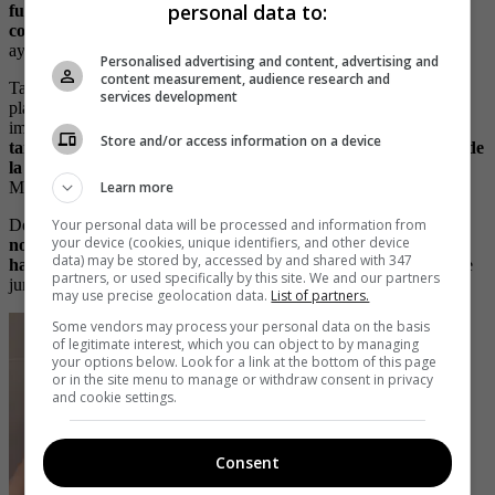
personal data to:
fugará de la cárcel, pues la justicia se encargó de darla a
conocer
por ser una de las principales sospechosas de haber
ayudado en el escape de Merlano Rebolledo.
Personalised advertising and content, advertising and
content measurement, audience research and
Tal como la acusó la Fiscalía en 2020 “Aída Victoria conocía del
services development
plan de fuga y con su conducta lesionó el bien jurídico de la eficaz
impartición de justicia. en ese momento,
la joven Aída Victoria
Store and/or access information on a device
también instrumentalizó a su hermano para cometer el delito de
la fuga
y lo usó para ingresar elementos para facilitar la fuga de
Learn more
Merlano”.
Your personal data will be processed and information from
Desde el 2019 Aida Victoria
comenzó a salir casi a diario en los
your device (cookies, unique identifiers, and other device
noticieros del país mientras cumplía con las citaciones que le
data) may be stored by, accessed by and shared with 347
hacía la Fiscalía en medio de la investigación
y aparecía siempre
partners, or used specifically by this site. We and our partners
junto a sus abogados.
may use precise geolocation data.
List of partners.
Some vendors may process your personal data on the basis
of legitimate interest, which you can object to by managing
your options below. Look for a link at the bottom of this page
or in the site menu to manage or withdraw consent in privacy
and cookie settings.
Consent