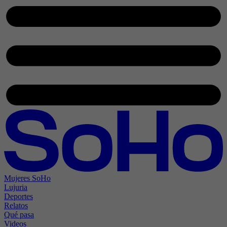
Mujeres SoHo
Lujuria
Deportes
Relatos
Qué pasa
Videos