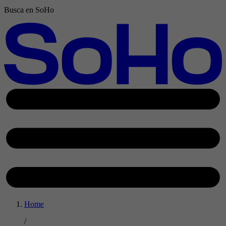
Busca en SoHo
Home
/