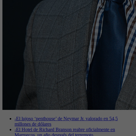
-
El lujoso ‘penthouse’ de Neymar Jr. valorado en 54,5
millones de dólares
-
El Hotel de Richard Branson reabre oficialmente en
Marruecos, un año después del terremoto