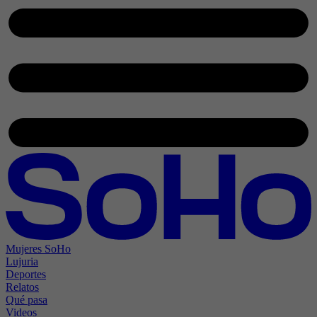
Mujeres SoHo
Lujuria
Deportes
Relatos
Qué pasa
Videos