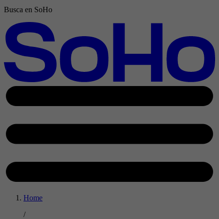
Busca en SoHo
Home
/