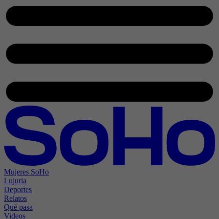
Mujeres SoHo
Lujuria
Deportes
Relatos
Qué pasa
Videos