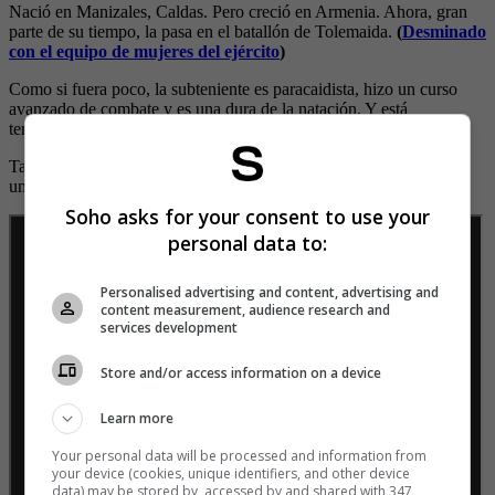
Nació en Manizales, Caldas. Pero creció en Armenia. Ahora, gran
parte de su tiempo, la pasa en el batallón de Tolemaida.
(
Desminado
con el equipo de mujeres del ejército
)
Como si fuera poco, la subteniente es paracaidista, hizo un curso
avanzado de combate y es una dura de la natación. Y está
terminando la carrera de derecho.
Tal ha sido el encanto de la subteniente que hasta le compusieron
una canción.
Soho asks for your consent to use your
personal data to:
Personalised advertising and content, advertising and
content measurement, audience research and
services development
Store and/or access information on a device
Learn more
Your personal data will be processed and information from
your device (cookies, unique identifiers, and other device
data) may be stored by, accessed by and shared with 347