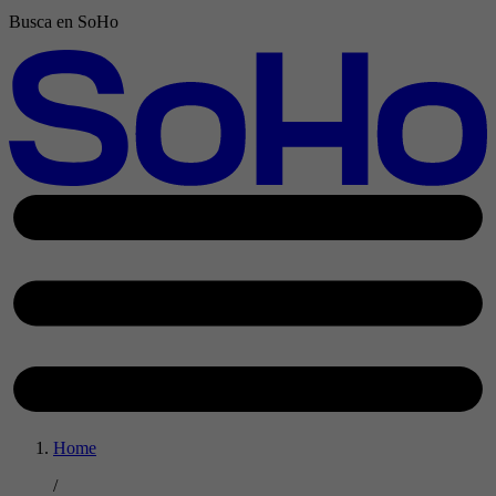
Busca en SoHo
Home
/