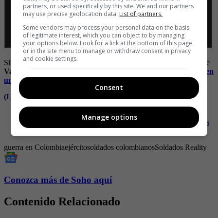
partners, or used specifically by this site. We and our partners
may use precise geolocation data.
List of partners.
Some vendors may process your personal data on the basis
of legitimate interest, which you can object to by managing
your options below. Look for a link at the bottom of this page
or in the site menu to manage or withdraw consent in privacy
and cookie settings.
Sin más, lo dejamos con las imágenes imperdibles de la subteniente
Vanessa Rojas
.
(
La guerra continúa así es un enfrentamiento en
una base de contraguerrilla
)
Consent
(
La guerrillera y el soldado que se enamoraron
)
-
Un ‘cobarde’ que enfrentó solo a 1200 soldados
Manage options
-
El Instagram de la subteniente Rojas (la del reality Soldados
1.0)
guerra en Colombia
ejército
soldados colombianos
Soldados
Reality
Conozca más de Soho aquí
Contenido Relacionado