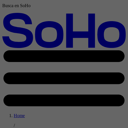
Busca en SoHo
Home
/