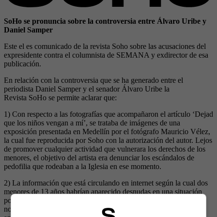
SoHo se pronuncia sobre la controversia entre Álvaro Uribe y
Daniel Samper
Este el es comunicado de la revista Soho sobre las acusaciones del
expresidente contra el columnista de SEMANA y exdirector de esa
publicación.
En relación con la controversia que se ha generado entre el
periodista Daniel Samper y el senador Álvaro Uribe la
Revista SoHo se permite aclarar que:
1) Con respecto a las fotografías que acompañaron el artículo ‘Dejad
que los niños vengan a mí’, se trataba de imágenes de una
exposición presentada en Medellín por el fotógrafo Mauricio Vélez,
la cual fue reproducida por Soho con la autorización del autor. Lejos
de promover cualquier actividad que vulnerara los derechos de los
menores, el objetivo del artista era denunciar los escándalos de
pedofilia que rodeaban a la Iglesia en ese momento.
2) La información que está circulando en internet según la cual dos
menores de 13 años habrían aparecido desnudas en una situación
pornográfica es falsa. El artículo era una evocación gráfica de la
novela de Vladimir Nabokov, Lolita. Las dos jóvenes, que