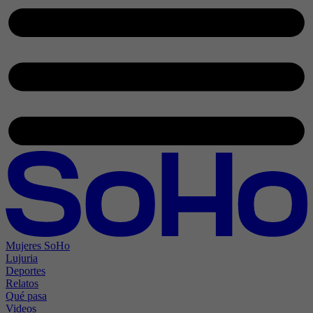
Mujeres SoHo
Lujuria
Deportes
Relatos
Qué pasa
Videos