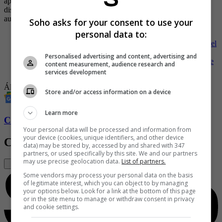
aparecieron en artículos diferentes, tenían 15 y 16 años, y como lo
dispone la ley, las fotos se tomaron con su consentimiento y la
autorización expresa de sus padres.
Soho asks for your consent to use your
personal data to:
-
Álvaro Uribe debe retractarse por afirmaciones contra Daniel
Samper
Personalised advertising and content, advertising and
-
SoHo se pronuncia sobre la controversia entre Álvaro Uribe
content measurement, audience research and
y Daniel Samper
services development
Álvaro Uribe Velez
Daniel Samper Ospina
Revista Soho
Store and/or access information on a device
Learn more
Conozca más de Soho aquí
Your personal data will be processed and information from
your device (cookies, unique identifiers, and other device
Contenido Relacionado
data) may be stored by, accessed by and shared with 347
partners, or used specifically by this site. We and our partners
may use precise geolocation data.
List of partners.
Some vendors may process your personal data on the basis
of legitimate interest, which you can object to by managing
your options below. Look for a link at the bottom of this page
or in the site menu to manage or withdraw consent in privacy
and cookie settings.