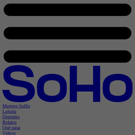
Mujeres SoHo
Lujuria
Deportes
Relatos
Qué pasa
Videos