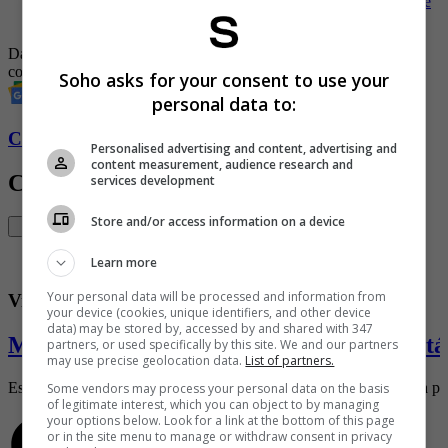
-
SoHo se pronuncia sobre la controversia entre Álvaro Uribe
y Daniel Samper
Daniel Samper Ospina
Álvaro Uribe Velez
Revista Soho
políticos
colombianos
Soho asks for your consent to use your
personal data to:
Conozca más de Soho aquí
Personalised advertising and content, advertising and
content measurement, audience research and
Contenido Relacionado
services development
Store and/or access information on a device
Learn more
Your personal data will be processed and information from
Vida SoHo
your device (cookies, unique identifiers, and other device
data) may be stored by, accessed by and shared with 347
Mi vida después de SoHo por Catalina Otá
partners, or used specifically by this site. We and our partners
may use precise geolocation data.
List of partners.
Esta espectacular caleña —pero paisa por adopción— debutó en la p
Some vendors may process your personal data on the basis
of legitimate interest, which you can object to by managing
your options below. Look for a link at the bottom of this page
or in the site menu to manage or withdraw consent in privacy