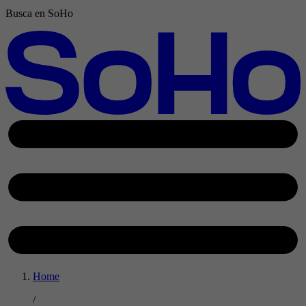
Busca en SoHo
Home
/