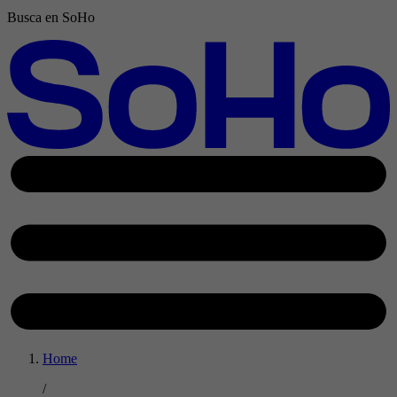
Busca en SoHo
Home
/