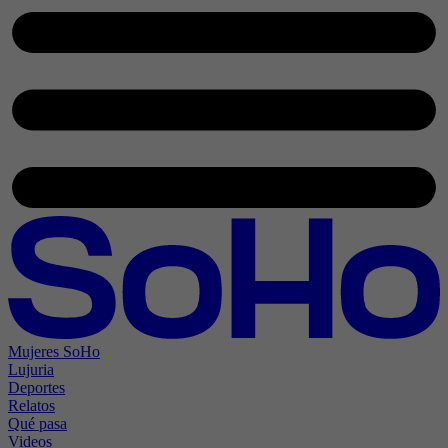
Mujeres SoHo
Lujuria
Deportes
Relatos
Qué pasa
Videos