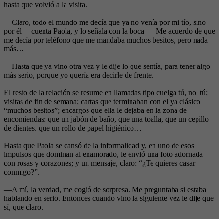
hasta que volvió a la visita.
—Claro, todo el mundo me decía que ya no venía por mi tío, sino
por él —cuenta Paola, y lo señala con la boca—. Me acuerdo de que
me decía por teléfono que me mandaba muchos besitos, pero nada
más…
—Hasta que ya vino otra vez y le dije lo que sentía, para tener algo
más serio, porque yo quería era decirle de frente.
El resto de la relación se resume en llamadas tipo cuelga tú, no, tú;
visitas de fin de semana; cartas que terminaban con el ya clásico
“muchos besitos”; encargos que ella le dejaba en la zona de
encomiendas: que un jabón de baño, que una toalla, que un cepillo
de dientes, que un rollo de papel higiénico…
Hasta que Paola se cansó de la informalidad y, en uno de esos
impulsos que dominan al enamorado, le envió una foto adornada
con rosas y corazones; y un mensaje, claro: “¿Te quieres casar
conmigo?”.
—A mí, la verdad, me cogió de sorpresa. Me preguntaba si estaba
hablando en serio. Entonces cuando vino la siguiente vez le dije que
sí, que claro.