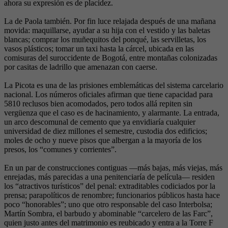
ahora su expresión es de placidez.
La de Paola también. Por fin luce relajada después de una mañana
movida: maquillarse, ayudar a su hija con el vestido y las baletas
blancas; comprar los muñequitos del ponqué, las servilletas, los
vasos plásticos; tomar un taxi hasta la cárcel, ubicada en las
comisuras del suroccidente de Bogotá, entre montañas colonizadas
por casitas de ladrillo que amenazan con caerse.
La Picota es una de las prisiones emblemáticas del sistema carcelario
nacional. Los números oficiales afirman que tiene capacidad para
5810 reclusos bien acomodados, pero todos allá repiten sin
vergüenza que el caso es de hacinamiento, y alarmante. La entrada,
un arco descomunal de cemento que ya envidiaría cualquier
universidad de diez millones el semestre, custodia dos edificios;
moles de ocho y nueve pisos que albergan a la mayoría de los
presos, los “comunes y corrientes”.
En un par de construcciones contiguas —más bajas, más viejas, más
enrejadas, más parecidas a una penitenciaría de película— residen
los “atractivos turísticos” del penal: extraditables codiciados por la
prensa; parapolíticos de renombre; funcionarios públicos hasta hace
poco “honorables”; uno que otro responsable del caso Interbolsa;
Martín Sombra, el barbudo y abominable “carcelero de las Farc”,
quien justo antes del matrimonio es reubicado y entra a la Torre F