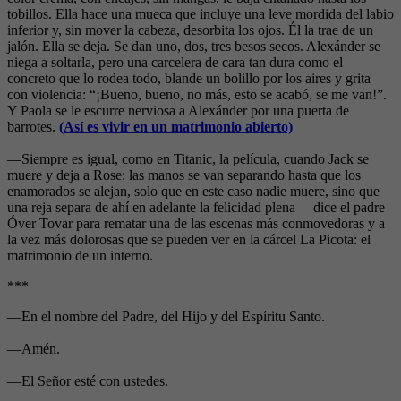
tobillos. Ella hace una mueca que incluye una leve mordida del labio
inferior y, sin mover la cabeza, desorbita los ojos. Él la trae de un
jalón. Ella se deja. Se dan uno, dos, tres besos secos. Alexánder se
niega a soltarla, pero una carcelera de cara tan dura como el
concreto que lo rodea todo, blande un bolillo por los aires y grita
con violencia: “¡Bueno, bueno, no más, esto se acabó, se me van!”.
Y Paola se le escurre nerviosa a Alexánder por una puerta de
barrotes.
(Así es vivir en un matrimonio abierto)
—Siempre es igual, como en Titanic, la película, cuando Jack se
muere y deja a Rose: las manos se van separando hasta que los
enamorados se alejan, solo que en este caso nadie muere, sino que
una reja separa de ahí en adelante la felicidad plena —dice el padre
Óver Tovar para rematar una de las escenas más conmovedoras y a
la vez más dolorosas que se pueden ver en la cárcel La Picota: el
matrimonio de un interno.
***
—En el nombre del Padre, del Hijo y del Espíritu Santo.
—Amén.
—El Señor esté con ustedes.