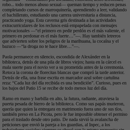
robo... todo menos abuso sexual— queman tiempo y reducen penas
completando cursos de marroquinería, aprendiendo a leer, validando
el bachillerato, estudiando una carrera universitaria a distancia,
practicando yoga. Esta caverna gris destinada a las actividades
extracurriculares de los reclusos está empapelada con mensajes
motivacionales —“el primero en pedir perdón es el más valiente, el
primero en perdonar es el más fuerte…”—. Hay también letreros
que advierten sobre los peligros de la marihuana, la cocaína y el
bazuco —“la droga no te hace libre…”—.
Paola permanece en silencio, escondida de Alexánder en la
biblioteca, detrás de una pila de libros viejos; hasta en la cárcel es
mala suerte para el novio ver a su prometida antes de la ceremonia.
Retoca la corona de florecitas blancas que compró la tarde anterior.
Detrás de ella, una frase escrita en marcador azul sobre cartulina
reza: “Cada luz del día recibida es una bendición”. Curioso, pues en
los bajos del Patio 15 se recibe de todo menos luz del día.
Ramo en mano y barbilla en alto, la futura, radiante, atraviesa la
puerta pesada de hierro de la biblioteca. Como sus papás murieron,
quería que quien la entregara en matrimonio fuera uno de sus tíos,
también preso en La Picota, pero le fue imposible obtener el permiso
para el traslado desde otro patio. De nada sirvió la avalancha de
peticiones que envió la pareja a los guardias, al Inpec, a los
trabajadores sociales; siempre se chocó con la misma respuesta: sin