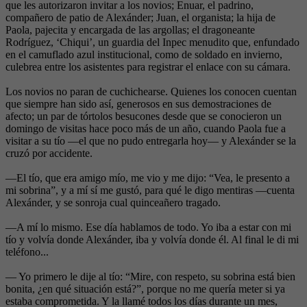
que les autorizaron invitar a los novios; Enuar, el padrino,
compañero de patio de Alexánder; Juan, el organista; la hija de
Paola, pajecita y encargada de las argollas; el dragoneante
Rodríguez, ‘Chiqui’, un guardia del Inpec menudito que, enfundado
en el camuflado azul institucional, como de soldado en invierno,
culebrea entre los asistentes para registrar el enlace con su cámara.
Los novios no paran de cuchichearse. Quienes los conocen cuentan
que siempre han sido así, generosos en sus demostraciones de
afecto; un par de tórtolos besucones desde que se conocieron un
domingo de visitas hace poco más de un año, cuando Paola fue a
visitar a su tío —el que no pudo entregarla hoy— y Alexánder se la
cruzó por accidente.
—El tío, que era amigo mío, me vio y me dijo: “Vea, le presento a
mi sobrina”, y a mí sí me gustó, para qué le digo mentiras —cuenta
Alexánder, y se sonroja cual quinceañero tragado.
—A mí lo mismo. Ese día hablamos de todo. Yo iba a estar con mi
tío y volvía donde Alexánder, iba y volvía donde él. Al final le di mi
teléfono...
— Yo primero le dije al tío: “Mire, con respeto, su sobrina está bien
bonita, ¿en qué situación está?”, porque no me quería meter si ya
estaba comprometida. Y la llamé todos los días durante un mes,