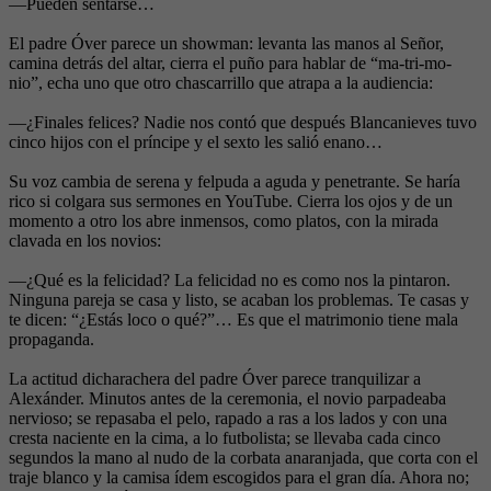
—Pueden sentarse…
El padre Óver parece un showman: levanta las manos al Señor,
camina detrás del altar, cierra el puño para hablar de “ma-tri-mo-
nio”, echa uno que otro chascarrillo que atrapa a la audiencia:
—¿Finales felices? Nadie nos contó que después Blancanieves tuvo
cinco hijos con el príncipe y el sexto les salió enano…
Su voz cambia de serena y felpuda a aguda y penetrante. Se haría
rico si colgara sus sermones en YouTube. Cierra los ojos y de un
momento a otro los abre inmensos, como platos, con la mirada
clavada en los novios:
—¿Qué es la felicidad? La felicidad no es como nos la pintaron.
Ninguna pareja se casa y listo, se acaban los problemas. Te casas y
te dicen: “¿Estás loco o qué?”… Es que el matrimonio tiene mala
propaganda.
La actitud dicharachera del padre Óver parece tranquilizar a
Alexánder. Minutos antes de la ceremonia, el novio parpadeaba
nervioso; se repasaba el pelo, rapado a ras a los lados y con una
cresta naciente en la cima, a lo futbolista; se llevaba cada cinco
segundos la mano al nudo de la corbata anaranjada, que corta con el
traje blanco y la camisa ídem escogidos para el gran día. Ahora no;