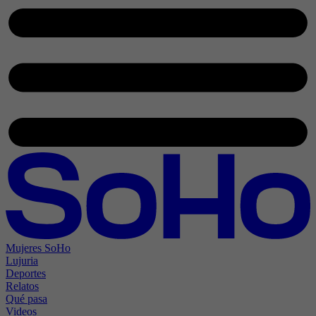
Mujeres SoHo
Lujuria
Deportes
Relatos
Qué pasa
Videos