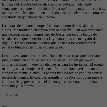
la firma del director del penal, acá no se autoriza nada. Ante
semejante desplante burocrático, Paola optó por la mayor de sus tías,
una cabeza más bajita, quien ahora da pasitos acelerados mientras es
arrastrada en gancho hacia el novio.
Las notas de la marcha nupcial suenan en uno de los salones de
clases, transformado en capilla para la ocasión. Juan —interno hace
una década, músico, compañero de Alexánder en una banda de
baladas en la que el novio toca la guitarra— es el encargado del
órgano. Tal vez porque el vidrio que da hacia los corredores del
penal es blindado, la música suena tenue.
Los novios caminan sobre los pétalos de rosas rojas que adornan el
piso, se mueven entre las sillas plásticas azules con gris —los
colores del Inpec— que hay dispuestas para los invitados. El pronto
marido y su casi mujer se detienen frente al altar, ataviado con dos
cirios y un mantel blanco. El padre Óver los recibe con una sonrisa
repleta de dientes. El cura barranquillero, de 35 años, quien trabaja
con cárceles y presos desde el día en que se ordenó, no domina la
emoción y los abraza.
—Oremos.