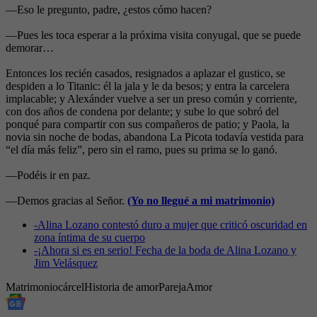
—Eso le pregunto, padre, ¿estos cómo hacen?
—Pues les toca esperar a la próxima visita conyugal, que se puede
demorar…
Entonces los recién casados, resignados a aplazar el gustico, se
despiden a lo Titanic: él la jala y le da besos; y entra la carcelera
implacable; y Alexánder vuelve a ser un preso común y corriente,
con dos años de condena por delante; y sube lo que sobró del
ponqué para compartir con sus compañeros de patio; y Paola, la
novia sin noche de bodas, abandona La Picota todavía vestida para
“el día más feliz”, pero sin el ramo, pues su prima se lo ganó.
—Podéis ir en paz.
—Demos gracias al Señor.
(Yo no llegué a mi matrimonio)
-
Alina Lozano contestó duro a mujer que criticó oscuridad en
zona íntima de su cuerpo
-
¡Ahora si es en serio! Fecha de la boda de Alina Lozano y
Jim Velásquez
Matrimonio
cárcel
Historia de amor
Pareja
Amor