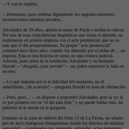
—Y con tu espíritu.
—Hermanos, para celebrar dignamente los sagrados misterios,
reconozcamos nuestros pecados…
Alexánder, de 39 años, aprieta la mano de Paola e inclina la cabeza.
Por una de esas coincidencias lingüísticas que rozan el absurdo, su
matrimonio en prisión empieza con el acto penitencial, que no es
más que el del arrepentimiento. Su propio “acto penitencial”
comenzó hace doce años, cuando fue detenido por el delito de… no
importa. Esta es una historia de amor, no una crónica judicial.
Además, justo antes de la bendición, Alexánder y su hermano
Harold —“abogado, para servirle”— me piden mantener la falta en
secreto:
—Lo que importa acá es la felicidad del momento, no el
amarillismo, ¿de acuerdo? —pregunta Harold en tono de afirmación.
—Pues, pues… —se dispone a responder Alexánder, pero la ve; la
ve por primera vez en “el día más feliz” y no puede hablar más, las
palabras se le atoran en la garganta.
Estamos en la zona de talleres del Patio 15 de La Picota, un sótano
gris de luces halógenas blanquísimas donde los internos de máxima
seguridad —condenados por asesinato, extorsión, actos terroristas,