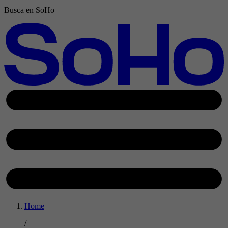
Busca en SoHo
Home
/