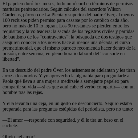
El papeleo duró tres meses, todo un récord en términos de permisos
maritales penitenciarios. Según cálculos del sacerdote Wilson
Cárdenas, párroco de La Picota y superior del padre Óver, al menos
100 reclusos piden permiso para casarse por lo católico cada año,
pero no más de 10 lo logran. Los 90 restantes se pierden entre los
requisitos y la volteadera: la sacada de los registros civiles y partidas
de bautismo de los “contrayentes”; la búsqueda de dos testigos que
aseguren conocer a los novios hace al menos una década; el curso
prematrimonial, que el mismo párroco recomienda hacer dentro de la
prisión, entre semana, en pleno horario laboral del “consorte en
libertad”.
En un descuido del padre Óver, los asistentes se adelantan y les tiran
arroz a los novios. Y yo aprovecho la algarabía para preguntarle a
Paola qué lleva a una mujer a medírsele a semejante papeleo para
compartir su vida —si es que aquí cabe el verbo compartir— con un
hombre tras las rejas.
Y ella levanta una ceja, en un gesto de desconcierto. Seguro estaba
preparada para las preguntas estúpidas del periodista, pero no tanto:
—El amor —responde con seguridad, y él le tira un beso en el
cachete.
Obvio, ¡el amor!