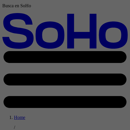
Busca en SoHo
Home
/