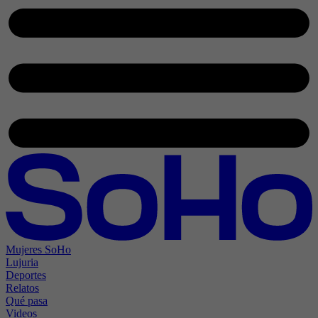
Mujeres SoHo
Lujuria
Deportes
Relatos
Qué pasa
Videos