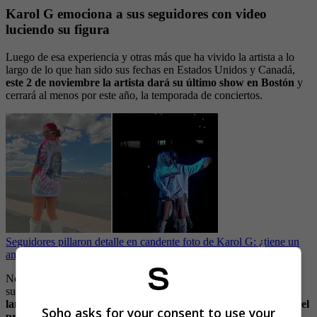
Karol G emociona a sus seguidores con video
luciendo su figura
Luego de esa experiencia y otras más que ha vivido la artista a lo
largo de lo que han sido sus fechas en Estados Unidos y Canadá,
este 2 de noviembre la artista dará su último show en Bostón
y
cerrará al menos por este año, la temporada de conciertos.
Seguidores pillaron detalle en candente foto de Karol G: ¿tiene un
amor secreto?
No obstante, ha dejado ver que sigue trabajando en el estudio con
sus amigos y productores al parecer en lo que serán
nuevos
lanzamientos musicales para lo que queda de este año o quizá el
Soho asks for your consent to use your
próximo.