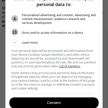
personal data to:
Mientras tanto la paisa se prepara para dar su último concierto
luciendo como siempre sus mejores trajes y derrochando talento en
Personalised advertising and content, advertising and
el escenario, pero antes, en las últimas
no dudó en mostrar un
content measurement, audience research and
poco de lo que son sus momentos antes de un show y luciendo
services development
un body color piel, puso a hacer zoom a sus seguidores.
Store and/or access information on a device
Learn more
Your personal data will be processed and information from
your device (cookies, unique identifiers, and other device
data) may be stored by, accessed by and shared with 347
partners, or used specifically by this site. We and our partners
may use precise geolocation data.
List of partners.
Some vendors may process your personal data on the basis
of legitimate interest, which you can object to by managing
your options below. Look for a link at the bottom of this page
or in the site menu to manage or withdraw consent in privacy
and cookie settings.
View this post on Instagram
Consent