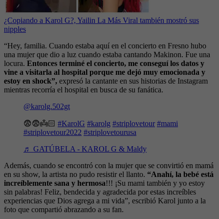
¿Copiando a Karol G?, Yailin La Más Viral también mostró sus
nipples
“Hey, familia. Cuando estaba aquí en el concierto en Fresno hubo
una mujer que dio a luz cuando estaba cantando Makinon. Fue una
locura.
Entonces terminé el concierto, me conseguí los datos y
vine a visitarla al hospital porque me dejó muy emocionada y
estoy en shock”,
expresó la cantante en sus historias de Instagram
mientras recorría el hospital en busca de su fanática.
@karolg.502gt
😨😨👼🏻
#KarolG
#karolg
#striplovetour
#mami
#striplovetour2022
#striplovetourusa
♬ GATÚBELA - KAROL G & Maldy
Además, cuando se encontró con la mujer que se convirtió en mamá
en su show, la artista no pudo resistir el llanto.
“Anahí, la bebé está
increíblemente sana y hermosa
!!! ¡Su mami también y yo estoy
sin palabras! Feliz, bendecida y agradecida por estas increíbles
experiencias que Dios agrega a mi vida”, escribió Karol junto a la
foto que compartió abrazando a su fan.