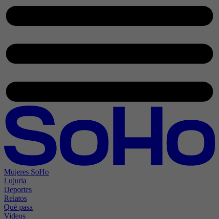
Mujeres SoHo
Lujuria
Deportes
Relatos
Qué pasa
Videos