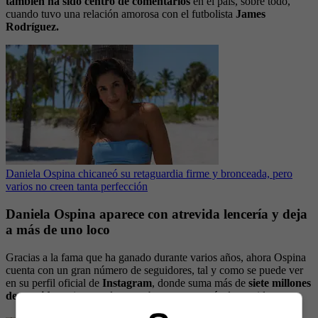
también ha sido centro de comentarios
en el país, sobre todo,
cuando tuvo una relación amorosa con el futbolista
James
Rodríguez.
Daniela Ospina chicaneó su retaguardia firme y bronceada, pero
varios no creen tanta perfección
Daniela Ospina aparece con atrevida lencería y deja
a más de uno loco
Gracias a la fama que ha ganado durante varios años, ahora Ospina
cuenta con un gran número de seguidores, tal y como se puede ver
en su perfil oficial de
Instagram
, donde suma más de
siete millones
de seguidores
interesados en saber un poco más de su vida.