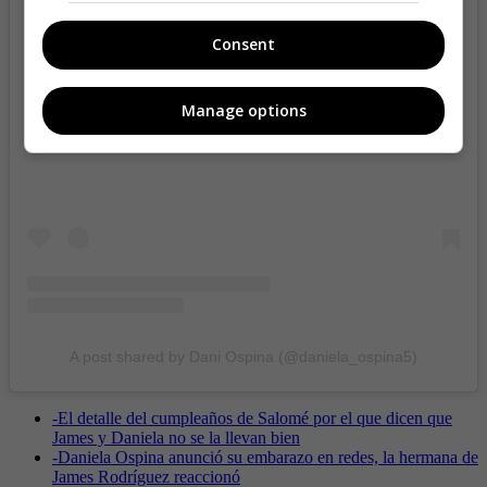
Consent
View this post on Instagram
Manage options
A post shared by Dani Ospina (@daniela_ospina5)
-
El detalle del cumpleaños de Salomé por el que dicen que
James y Daniela no se la llevan bien
-
Daniela Ospina anunció su embarazo en redes, la hermana de
James Rodríguez reaccionó