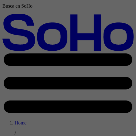
Busca en SoHo
Home
/