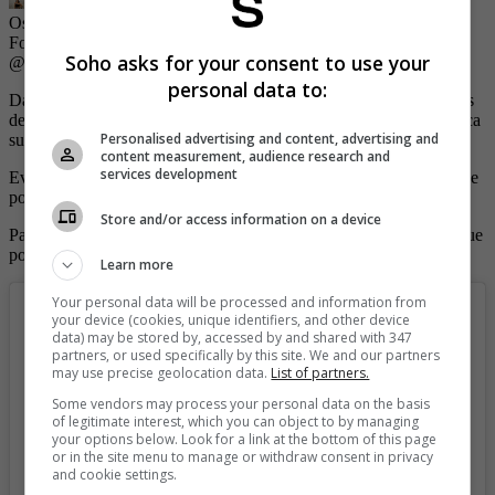
Ospina demuestra su sensualidad cada vez que tiene oportunidad.
Foto: Instagram @daniela_ospina5.
| Foto:
Foto: Instagram
Soho asks for your consent to use your
@daniela_ospina5.
personal data to:
Daniela aprovecha esta plataforma para mostrar algunos momentos
de su diario vivir, así como también algunas fotos en las que destaca
Personalised advertising and content, advertising and
su figura y pone a suspirar a muchos.
content measurement, audience research and
services development
Evidencia de esto, una reciente imagen que subió a la red, en la que
posó muy sensual frente a la cámara para generar suspiros.
Store and/or access information on a device
Para la foto, la modelo lució una atrevida lencería blanca, con la que
por su transparencia, mostró mucha piel.
Learn more
Your personal data will be processed and information from
your device (cookies, unique identifiers, and other device
data) may be stored by, accessed by and shared with 347
partners, or used specifically by this site. We and our partners
may use precise geolocation data.
List of partners.
Some vendors may process your personal data on the basis
of legitimate interest, which you can object to by managing
your options below. Look for a link at the bottom of this page
or in the site menu to manage or withdraw consent in privacy
and cookie settings.