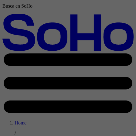
Busca en SoHo
Home
/