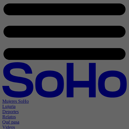
Mujeres SoHo
Lujuria
Deportes
Relatos
Qué pasa
Videos