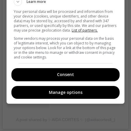
Learn more
Your personal data will be processed and information from
your device (cookies, unique identifiers, and other device
data) may be stored by, accessed by and shared with 347
partners, or used specifically by this site. We and our partners
may use precise geolocation data.
List of partners.
Some vendors may process your personal data on the basis
of legitimate interest, which you can object to by managing
your options below. Look for a link at the bottom of this page
View this post on Instagram
or in the site menu to manage or withdraw consent in privacy
and cookie settings.
Consent
Manage options
A post shared by ✨AIDA CORTES ✨ (@aidacortesll_)