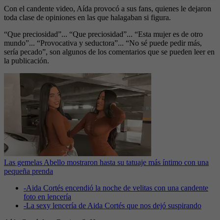
Con el candente video, Aída provocó a sus fans, quienes le dejaron
toda clase de opiniones en las que halagaban si figura.
“Que preciosidad”... “Que preciosidad”... “Esta mujer es de otro
mundo”... “Provocativa y seductora”... “No sé puede pedir más,
sería pecado”, son algunos de los comentarios que se pueden leer en
la publicación.
Las gemelas Abello mostraron hasta su tatuaje más íntimo con una
pequeña prenda
-
Aida Cortés encendió la noche de velitas con una candente
foto en lencería
-
La sexy lencería de Aida Cortés que nos dejó suspirando