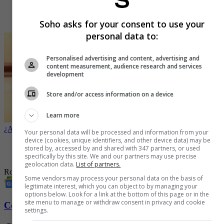
secos, suaves, picantes o ahumados, entre otros.
Final:
evalúe el final del ron. El final se refiere a la sensación
que deja después de haberlo tragado.
Soho asks for your consent to use your
personal data to:
Personalised advertising and content, advertising and
content measurement, audience research and services
development
Store and/or access information on a device
Learn more
¿A qué sabe el ron?
Your personal data will be processed and information from your
device (cookies, unique identifiers, and other device data) may be
-
Descubra los matices encantadores del Ron SantaFe
stored by, accessed by and shared with 347 partners, or used
-
Ron SantaFe 12 años, un viaje a la Elegancia
specifically by this site. We and our partners may use precise
geolocation data.
List of partners.
Ron
Catar
gastronomía
Licor
Some vendors may process your personal data on the basis of
legitimate interest, which you can object to by managing your
options below. Look for a link at the bottom of this page or in the
site menu to manage or withdraw consent in privacy and cookie
Conozca más de Soho aquí
settings.