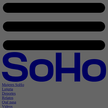
Mujeres SoHo
Lujuria
Deportes
Relatos
Qué pasa
Videos