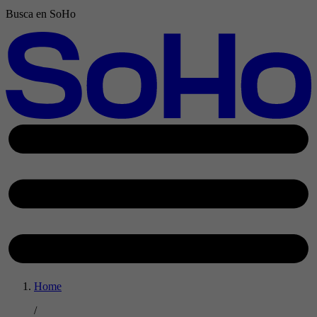
Busca en SoHo
Home
/