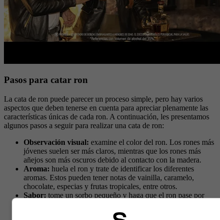
Pasos para catar ron
La cata de ron puede parecer un proceso simple, pero hay varios
aspectos que deben tenerse en cuenta para apreciar plenamente las
características únicas de cada ron. A continuación, les presentamos
algunos pasos a seguir para realizar una cata de ron:
Observación visual:
examine el color del ron. Los rones más
jóvenes suelen ser más claros, mientras que los rones más
añejos son más oscuros debido al contacto con la madera.
Aroma:
huela el ron y trate de identificar los diferentes
aromas. Estos pueden tener notas de vainilla, caramelo,
chocolate, especias y frutas tropicales, entre otros.
Sabor:
tome un sorbo pequeño y haga que el ron pase por
toda la boca antes de tragarlo. Trate de identificar los
diferentes sabores y texturas. Los rones pueden ser dulces,