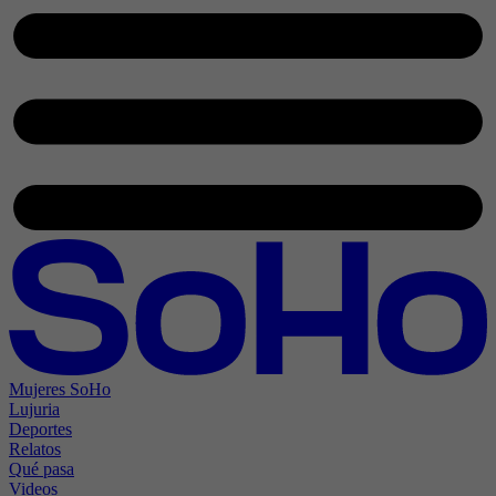
Mujeres SoHo
Lujuria
Deportes
Relatos
Qué pasa
Videos