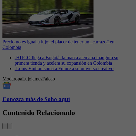
Precio no es igual a lujo: el placer de tener un “carrazo” en
Colombia
-
HUGO llega a Bogotá: la marca alemana inaugura su
primera tienda y acelera su expansión en Colombia
-
Louis Vuitton suma a Future a su universo creativo
Moda
ropa
Lujo
james
Falcao
Conozca más de Soho aquí
Contenido Relacionado