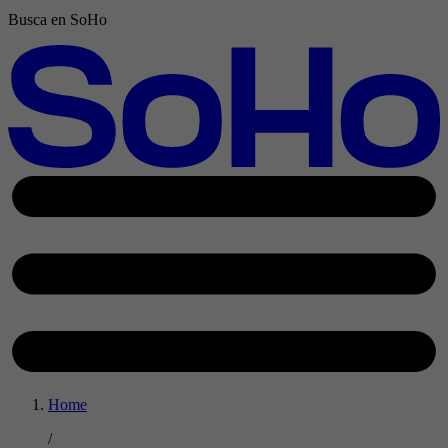
Busca en SoHo
Home
/