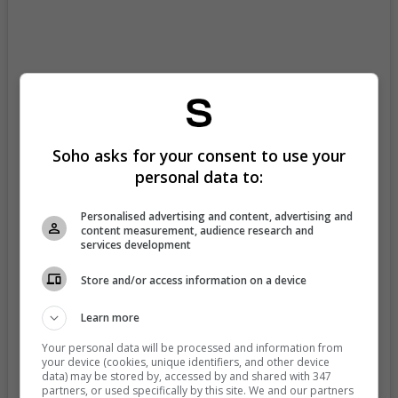
Soho asks for your consent to use your
View this post on Instagram
personal data to:
Personalised advertising and content, advertising and
content measurement, audience research and
services development
Store and/or access information on a device
Learn more
Your personal data will be processed and information from
your device (cookies, unique identifiers, and other device
data) may be stored by, accessed by and shared with 347
A post shared by MONASTERY COUTURE (@monasterycouture)
partners, or used specifically by this site. We and our partners