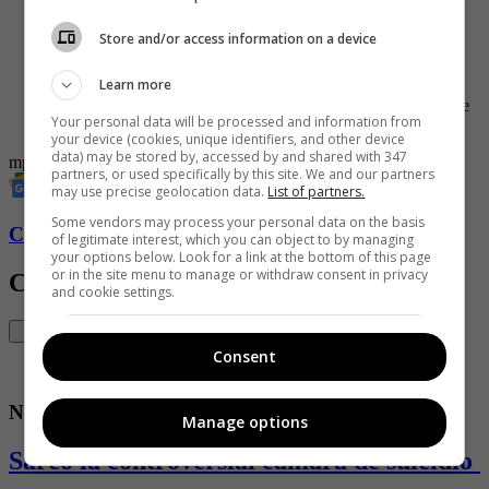
epidemia de viruela símica como emergencia mundial.
Desde principios de este año, solo en la República
Store and/or access information on a device
Democrática del Congo se han registrado 15.600 casos de
viruela del mono y 537 muertes.
Learn more
Actualmente tiene una tasa de mortalidad de alrededor del 3
por ciento, en comparación con el 0,2 por ciento del brote de
Your personal data will be processed and information from
2022.
your device (cookies, unique identifiers, and other device
data) may be stored by, accessed by and shared with 347
mpox
partners, or used specifically by this site. We and our partners
may use precise geolocation data.
List of partners.
Some vendors may process your personal data on the basis
Conozca más de Soho aquí
of legitimate interest, which you can object to by managing
your options below. Look for a link at the bottom of this page
or in the site menu to manage or withdraw consent in privacy
Contenido Relacionado
and cookie settings.
Consent
Noticias
Manage options
Sarco la controversial cámara de suicidio 