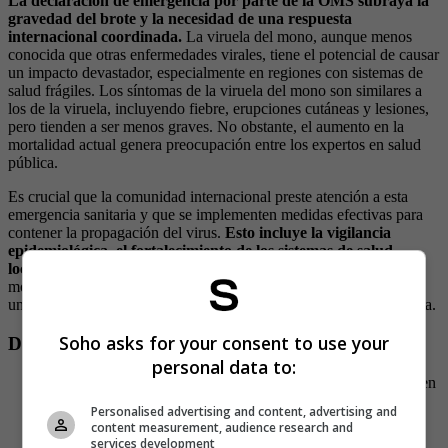
La declaración de emergencia por parte de la OMS subraya la
gravedad del brote y la necesidad de una respuesta
internacional coordinada.
La viruela del mono, aunque menos
conocida que otras enfermedades virales, tiene el potencial de causar
un impacto devastador, especialmente en regiones con sistemas de
salud frágiles. Los síntomas de la viruela del mono son similares a
los de la viruela, incluyendo fiebre, erupciones cutáneas y lesiones,
pero tienden a ser menos graves. No obstante, el aumento en la
mortalidad actual genera preocupación entre los expertos en salud
pública.
Es crucial que la comunidad internacional preste atención a esta
emergencia sanitaria y que se implementen medidas efectivas para
contener la propagación del virus.
Esto incluye la vigilancia
epidemiológica, el fortalecimiento de los sistemas de salud
locales
y la educación sobre medidas preventivas. La viruela del
mono, que alguna vez fue una enfermedad rara, ahora representa
una amenaza significativa que requiere una acción global inmediata.
Soho asks for your consent to use your
Datos sobre el virus mpox
personal data to:
La viruela símica se detectó por primera vez en Dinamarca en
1958 en una colonia de monos utilizados para investigación.
Personalised advertising and content, advertising and
En 1970 en África se reportó el primer caso en humanos.
content measurement, audience research and
Es la segunda vez en tres años que la OMS declara una
services development