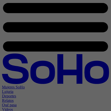
Mujeres SoHo
Lujuria
Deportes
Relatos
Qué pasa
Videos