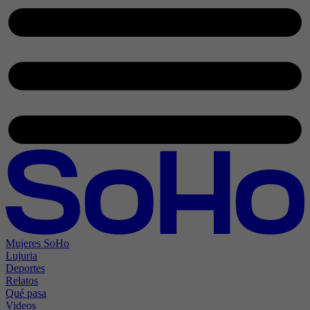
Mujeres SoHo
Lujuria
Deportes
Relatos
Qué pasa
Videos