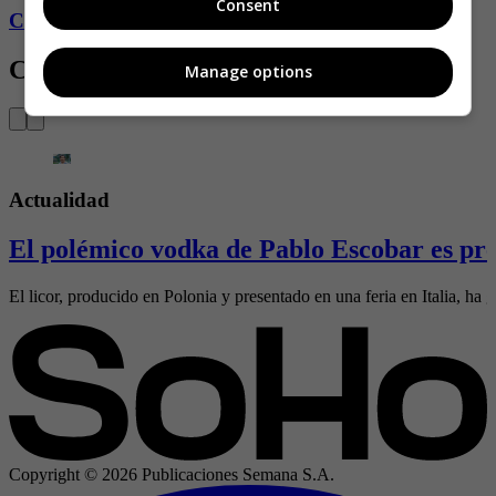
Consent
Conozca más de Soho aquí
Contenido Relacionado
Manage options
Actualidad
El polémico vodka de Pablo Escobar es pre
El licor, producido en Polonia y presentado en una feria en Italia, ha g
Copyright ©
2026
Publicaciones Semana S.A.