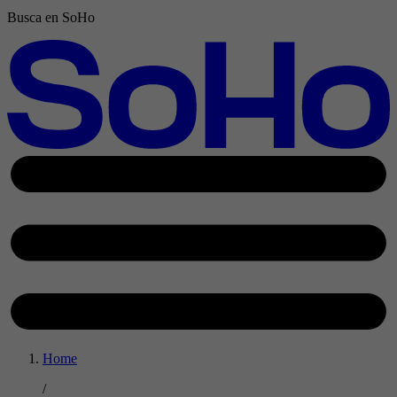
Busca en SoHo
Home
/