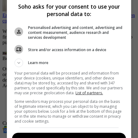
Soho asks for your consent to use your
personal data to:
Envían a la cárcel a exmilitar que tenía amenazados a sus vecinos en
conjunto de Facatativá
Personalised advertising and content, advertising and
Wanda se habría decidido a realizar algunos cambios físicos con el
content measurement, audience research and
fin de evitar que fuera identificada pero todo al parecer fue en vano
services development
pues fue capturada por la Policía Colombiana hace pocas horas.
Store and/or access information on a device
Bebecita del Crimen
| Foto:
Policía y Fiscalía
Learn more
Otra de las tantas funciones que Wanda tenía dentro de la
Your personal data will be processed and information from
organización era la distribuir armas así como de facilitar el
your device (cookies, unique identifiers, and other device
desplazamiento de miembros de la banda en carros y motos.
data) may be stored by, accessed by and shared with 347
Además, de ofrece los servicios de sicariato.
partners, or used specifically by this site. We and our partners
may use precise geolocation data.
List of partners.
-
Conducta Delictiva lleva el periodismo de crimen a una
Some vendors may process your personal data on the basis
experiencia teatral
of legitimate interest, which you can object to by managing
-
Cae en Bogotá la “Bebecita del crimen”, peligrosa criminal
your options below. Look for a link at the bottom of this page
buscada en Suramérica
or in the site menu to manage or withdraw consent in privacy
and cookie settings.
Crimen
mujer
Noticias
Noticias Bogotá Hoy