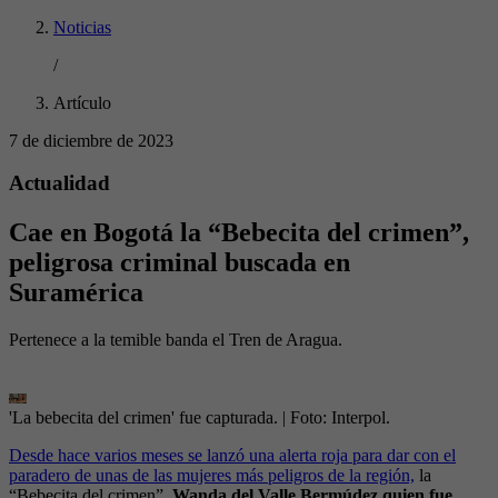
Noticias
/
Artículo
7 de diciembre de 2023
Actualidad
Cae en Bogotá la “Bebecita del crimen”,
peligrosa criminal buscada en
Suramérica
Pertenece a la temible banda el Tren de Aragua.
'La bebecita del crimen' fue capturada.
| Foto:
Interpol.
Desde hace varios meses se lanzó una alerta roja para dar con el
paradero de unas de las mujeres más peligros de la región,
la
“Bebecita del crimen”,
Wanda del Valle Bermúdez quien fue