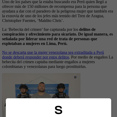
Uno de los países que la estaba buscando era Perú quien llegó a
ofrecer más de 150 millones de recompensa para la persona que
ayudara a dar con el paradero de la peligrosa mujer que también era
la exnovia de uno de los jefes más temido del Tren de Aragua,
Christopher Fuentes, ‘Maldito Chris’.
La ‘Bebecita del crimen’ fue capturada por los
delitos de
conspiración y ofrecimiento para sicariato. De igual manera, es
señalada por liderar una red de trata de personas que
explotaban a mujeres en Lima, Perú.
No se descarta que la mujer venezolana sea extraditada a Perú
donde deberá responder por estos delitos
. Por medio de engaños La
bebecita del crimen captaba mediante engaños a mujeres
colombianas y venezolanas para luego prostituirlas.