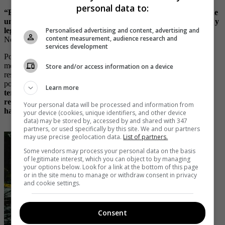
personal data to:
“Esta legítima defensa se da cuando mi derecho o el derecho de
un tercero está en riesgo, es ahí cuando uno puede defenderse y
Personalised advertising and content, advertising and
legalizar este actuar”
, señaló el abogado Ricardo Huertas a
content measurement, audience research and
Noticias Caracol.
services development
Por su parte, Yecid Echeverry, docente de la Universidad Icesi al
medio, explicó en El País que “cuando los ciudadanos pretenden
Store and/or access information on a device
resolver un problema que los involucra de forma individual, se
podría hablar de la legítima defensa, pero
cuando se trata de un
Learn more
tercero, en lugar de hacer justicia se comete un delito. Por
rechazar la criminalidad se termina cayendo en el crimen y
Your personal data will be processed and information from
habrá que atenerse a la ley”.
your device (cookies, unique identifiers, and other device
data) may be stored by, accessed by and shared with 347
partners, or used specifically by this site. We and our partners
may use precise geolocation data.
List of partners.
Some vendors may process your personal data on the basis
of legitimate interest, which you can object to by managing
your options below. Look for a link at the bottom of this page
or in the site menu to manage or withdraw consent in privacy
and cookie settings.
Consent