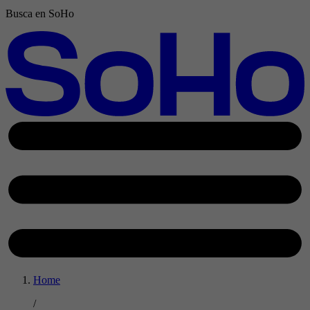
Busca en SoHo
Home
/