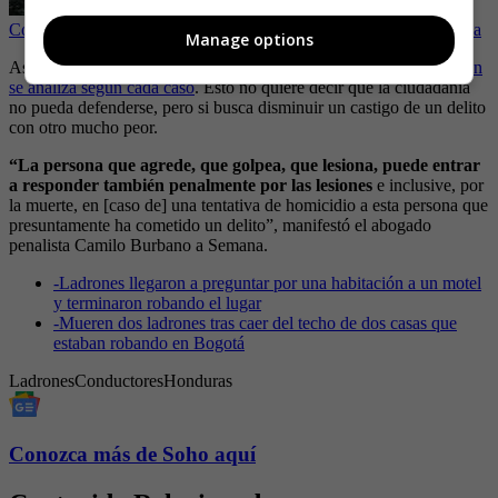
Comunidad asesina a supuesto ladrón que estaba robando una finca
Manage options
Así las cosas, dichas acciones podrían tener cárcel, pero
la situación
se analiza según cada caso
. Esto no quiere decir que la ciudadanía
no pueda defenderse, pero si busca disminuir un castigo de un delito
con otro mucho peor.
“La persona que agrede, que golpea, que lesiona, puede entrar
a responder también penalmente por las lesiones
e inclusive, por
la muerte, en [caso de] una tentativa de homicidio a esta persona que
presuntamente ha cometido un delito”, manifestó el abogado
penalista Camilo Burbano a Semana.
-
Ladrones llegaron a preguntar por una habitación a un motel
y terminaron robando el lugar
-
Mueren dos ladrones tras caer del techo de dos casas que
estaban robando en Bogotá
Ladrones
Conductores
Honduras
Conozca más de Soho aquí