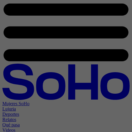
Mujeres SoHo
Lujuria
Deportes
Relatos
Qué pasa
Videos