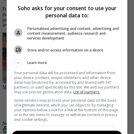
Soho asks for your consent to use your
Fue hasta dos horas después de lo ocurrido que los uniformados
personal data to:
pudieron ingresar a la plaza en la que se incineraron a los sujetos,
para hacer el respectivo llamado del cuerpo forense y realizaran el
levantamiento de los cuerpos.
Personalised advertising and content, advertising and
content measurement, audience research and
services development
Store and/or access information on a device
Learn more
Your personal data will be processed and information from
your device (cookies, unique identifiers, and other device
data) may be stored by, accessed by and shared with 347
Mujer cae al vacío al pisar hueco en un puente de TransMilenio
partners, or used specifically by this site. We and our partners
may use precise geolocation data.
List of partners.
-
Brutal agresión a ladrón de una moto queda registrada en
Some vendors may process your personal data on the basis
video
of legitimate interest, which you can object to by managing
-
Video: mientras capturaban a delincuente perrito pasó y lo
your options below. Look for a link at the bottom of this page
orinó
or in the site menu to manage or withdraw consent in privacy
and cookie settings.
Noticias
Revista SoHo