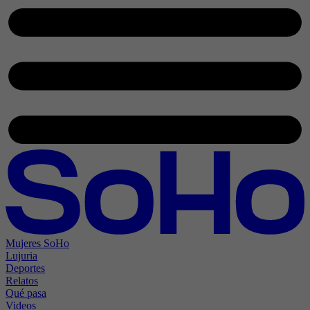
Mujeres SoHo
Lujuria
Deportes
Relatos
Qué pasa
Videos