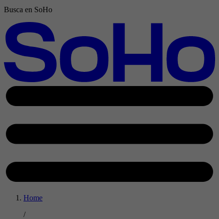
Busca en SoHo
Home
/