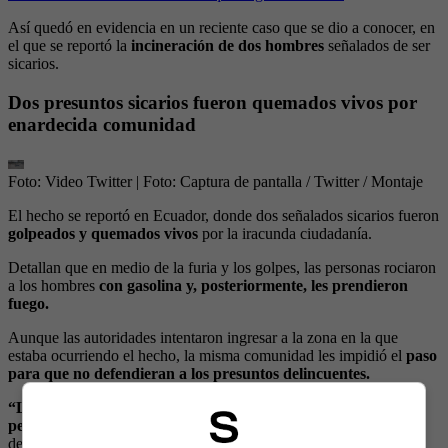
Así quedó en evidencia en un reciente caso que se dio a conocer, en
el que se reportó la
incineración de dos hombres
señalados de ser
sicarios.
Dos presuntos sicarios fueron quemados vivos por
enardecida comunidad
Foto: Video Twitter
| Foto:
Captura de pantalla / Twitter / Montaje
El hecho se reportó en Ecuador, donde dos señalados sicarios fueron
golpeados y quemados vivos
por la iracunda ciudadanía.
Detallan que en medio de la furia y los golpes, las personas rociaron
a los hombres
con gasolina y, posteriormente, les prendieron
fuego.
Aunque las autoridades intentaron ingresar a la zona en la que
estaba ocurriendo el hecho, la misma comunidad les impidió el
paso
para que no defendieran a los presuntos delincuentes.
“Los habitantes bloquearon las vías con vehículos y no
permitieron el ingreso de la Policía”
, relató El jefe de la Policía
del distrito de Latacunga, Giovanni Maldonado a Ecuavisa.