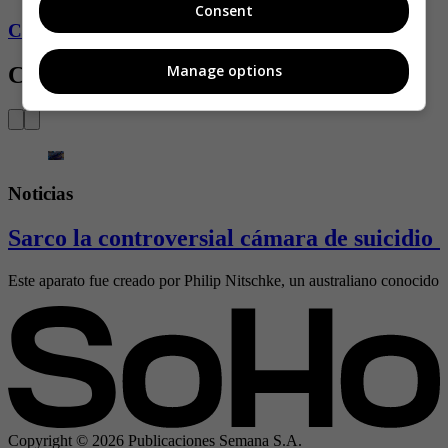
Consent
Conozca más de Soho aquí
Manage options
Contenido Relacionado
Noticias
Sarco la controversial cámara de suicidio 
Este aparato fue creado por Philip Nitschke, un australiano conocido 
Copyright ©
2026
Publicaciones Semana S.A.