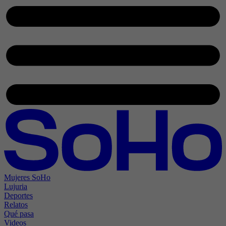
Mujeres SoHo
Lujuria
Deportes
Relatos
Qué pasa
Videos