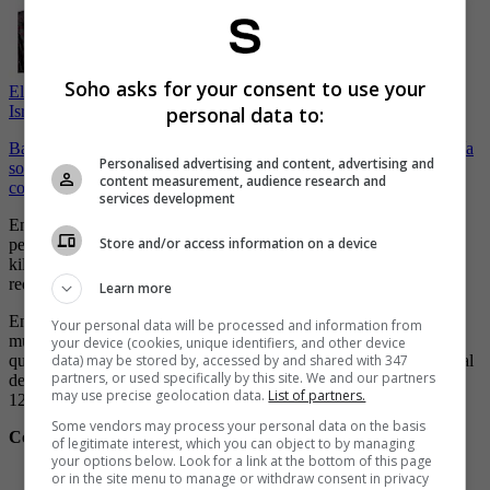
Soho asks for your consent to use your
El irresponsable gesto de canciller colombiano con embajador de
Israel, lo llamó patán
personal data to:
Barrios controlados por bandas, masacres entre presos y una policía
Personalised advertising and content, advertising and
sobrepasada por el fuego del narco transformó al principal puerto
content measurement, audience research and
comercial del país en capital del crimen.
services development
Entre jueves y viernes, (9-10) de octubre habían fallecido siete
Store and/or access information on a device
personas tiroteadas en un balneario turístico, Playas, a unos 80
kilómetros de “GuayaKill”, el neologismo que se popularizó en
redes ante la ola de asesinatos.
Learn more
En la zona urbana el pasado sábado 14 de octubre “hubo dos
Your personal data will be processed and information from
muertos, uno de los cuales era un miembro de la policía nacional
your device (cookies, unique identifiers, and other device
que fue abatido en su hora de descanso”, dice a la AFP el suboficial
data) may be stored by, accessed by and shared with 347
partners, or used specifically by this site. We and our partners
del Ejército Alex Merchán. El 20 de setiembre, por ejemplo hubo,
may use precise geolocation data.
List of partners.
12 asesinatos en 24 horas.
Some vendors may process your personal data on the basis
Con información de AFP
of legitimate interest, which you can object to by managing
your options below. Look for a link at the bottom of this page
-
Nahir, la historia de la joven argentina que recibió cadena
or in the site menu to manage or withdraw consent in privacy