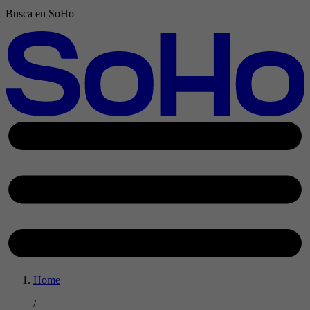
Busca en SoHo
Home
/